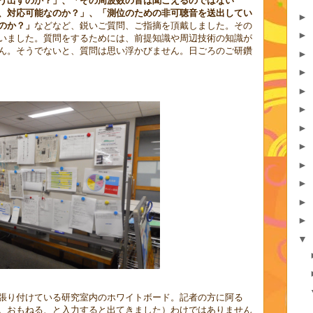
う出すのか？」、「その周波数の音は聞こえるのではない
、対応可能なのか？」、「測位のための非可聴音を送出してい
►
のか？」
などなど、鋭いご質問、ご指摘を頂戴しました。その
►
いました。質問をするためには、前提知識や周辺技術の知識が
ん。そうでないと、質問は思い浮かびません。日ごろのご研鑽
►
►
►
►
►
►
►
►
►
►
▼
張り付けている研究室内のホワイトボード。記者の方に阿る
。おもねる、と入力すると出てきました）わけではありません