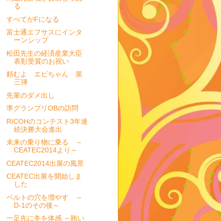
る
すべてがFになる
富士通エフサスにインタ
ーンシップ
松田先生の経済産業大臣
表彰受賞のお祝い
頼むよ エビちゃん 第
三弾
先輩のダメ出し
準グランプリOBの訪問
RICOHのコンテスト3年連
続決勝大会進出
未来の乗り物に乗る ～
CEATEC2014より～
CEATEC2014出展の風景
CEATEC出展を開始しま
した
ベルトの穴を増やす ～
D-1のその後～
一足先に冬を体感 ～賄い