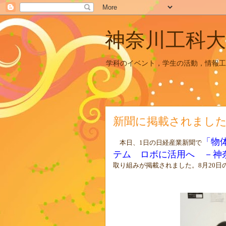
神奈川工科大
学科のイベント，学生の活動，情報工
新聞に掲載されまし
「物
本日、
1
日の日経産業新聞で
テム ロボに活用へ －神
取り組みが掲載されました。
8
月
20
日