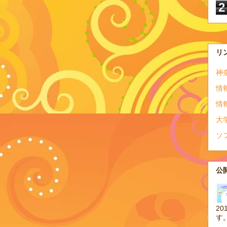
2
リ
神
情
情
大
ソ
公開
20
す