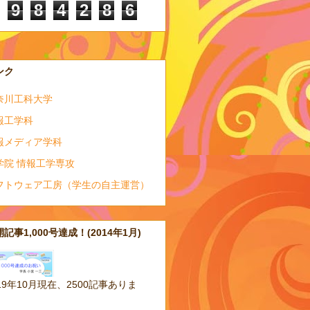
9
8
4
2
8
6
ンク
奈川工科大学
報工学科
報メディア学科
学院 情報工学専攻
フトウェア工房（学生の自主運営）
記事1,000号達成！(2014年1月)
19年10月現在、2500記事ありま
。