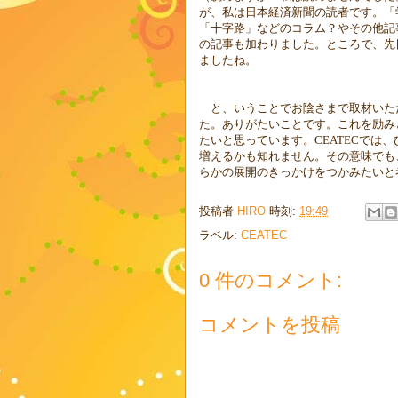
が、私は日本経済新聞の読者です。「
「十字路」などのコラム？やその他記
の記事も加わりました。ところで、先
ましたね。
と、いうことでお陰さまで取材いた
た。ありがたいことです。これを励み
たいと思っています。
CEATEC
では、
増えるかも知れません。その意味でも
らかの展開のきっかけをつかみたいと
投稿者
HIRO
時刻:
19:49
ラベル:
CEATEC
0 件のコメント:
コメントを投稿