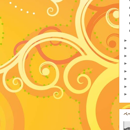
►
►
►
►
►
►
►
►
ペ