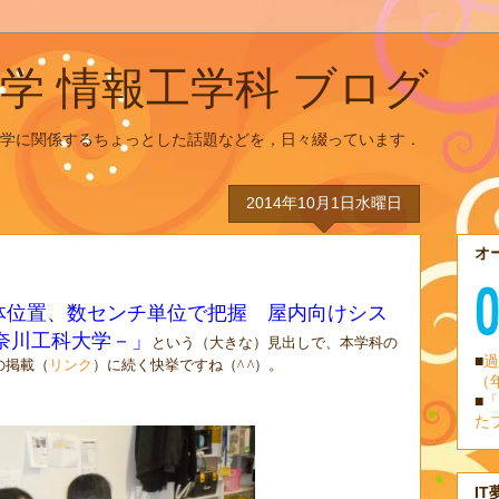
学 情報工学科 ブログ
学に関係するちょっとした話題などを，日々綴っています．
2014年10月1日水曜日
オ
た
体位置、数センチ単位で把握 屋内向けシス
奈川工科大学－」
という（大きな）見出しで、本学科の
■
過
の掲載（
リンク
）に続く快挙ですね（
^ ^
）。
（
■
「
た
IT