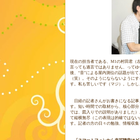
現在の担当者である、
M1
の村田君（
言っても過言ではありません、ってゆ
後、“音”による屋内測位の話題が出
（笑）。そのようにならないようにす
す。私も苦しいです（マジ）。しかし
日経の記者さんがお書きになる記事
す。短い時間での取材から、核心部分
では、図入りでの説明がありました）
て縦横無尽（この表現は的確ではない
す。記者の方の日々の勉強、情報収集