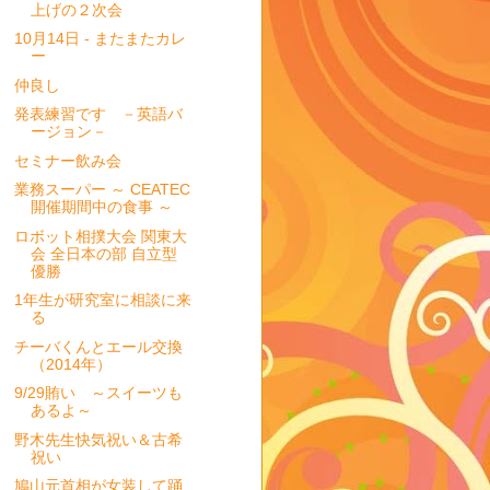
上げの２次会
10月14日 - またまたカレ
ー
仲良し
発表練習です －英語バ
ージョン－
セミナー飲み会
業務スーパー ～ CEATEC
開催期間中の食事 ～
ロボット相撲大会 関東大
会 全日本の部 自立型
優勝
1年生が研究室に相談に来
る
チーバくんとエール交換
（2014年）
9/29賄い ～スイーツも
あるよ～
野木先生快気祝い＆古希
祝い
鳩山元首相が女装して踊