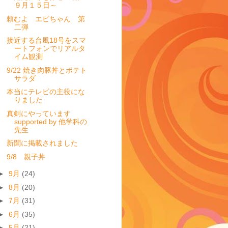
９月１５日～
頼むよ エビちゃん 第
二弾
接近する台風18号をスマ
ートフォンでリアルタ
イム観測
9/22 焼き肉豚丼とポテト
サラダ
本当にテレビの主役にな
りました
真剣にやっています
supported by 他学科の
先生
新聞に掲載されました
9/8 親子丼
►
9月
(24)
►
8月
(20)
►
7月
(31)
►
6月
(35)
►
5月
(21)