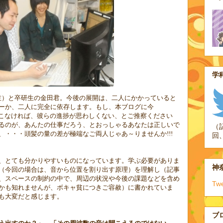
学科
左）と卒研生の金田君。今後の展開は、二人にかかっていると
ーか、二人に完全に依存します。もし、本ブログに今
てこなければ、彼らの進捗が思わしくない、とご推察ください
るのが、あんたの仕事だろう、とおっしゃるあなたは正しいで
（
、・・・頭髪の量の差が極端なご両人じゃあ～りませんか
!!!
回
、とても分かりやすいものになっています。学ぶ必要がありま
神奈
（今回の場合は、音から位置を割り出す原理）を理解し（記事
、スペースの制約の中で、周辺の状況や今後の課題などを含め
Tw
かも知れませんが、ボキャ貧につきご容赦）に書かれていま
も大変だと感じます。
ブ