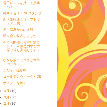
電子レンジを持って授業
へ！
神奈工ゼミ LINEスタンプ
新入生歓迎会（ソフトウ
ェア工房）
学生諸君からの逆襲
研究会で発表しました
今年も開催しますIT夢コ
ン！ ～創造力学びの
振り返り実施します２
～
ながら族？（仕事と食事
の共存？）
ただ今、撮影中!!!
ゴールデンウィークとOB
ポスターを飾る???
►
4月
(10)
►
3月
(30)
►
2月
(16)