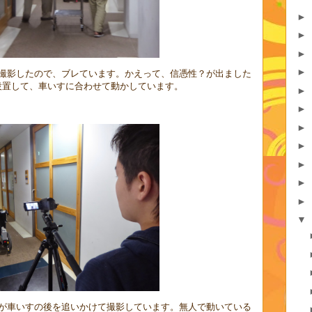
►
►
►
►
撮影したので、ブレています。かえって、信憑性？が出ました
設置して、車いすに合わせて動かしています。
►
►
►
►
►
►
►
▼
が車いすの後を追いかけて撮影しています。無人で動いている