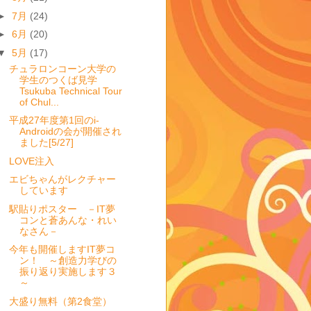
►
7月
(24)
►
6月
(20)
▼
5月
(17)
チュラロンコーン大学の
学生のつくば見学
Tsukuba Technical Tour
of Chul...
平成27年度第1回のi-
Androidの会が開催され
ました[5/27]
LOVE注入
エビちゃんがレクチャー
しています
駅貼りポスター －IT夢
コンと蒼あんな・れい
なさん－
今年も開催しますIT夢コ
ン！ ～創造力学びの
振り返り実施します３
～
大盛り無料（第2食堂）