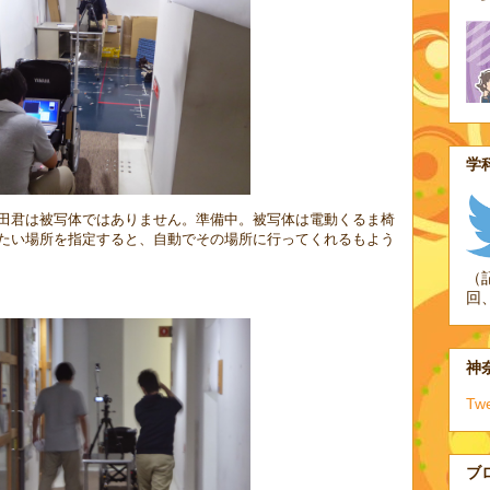
学科
田君は被写体ではありません。準備中。被写体は電動くるま椅
たい場所を指定すると、自動でその場所に行ってくれるもよう
（
回
神奈
Tw
ブ