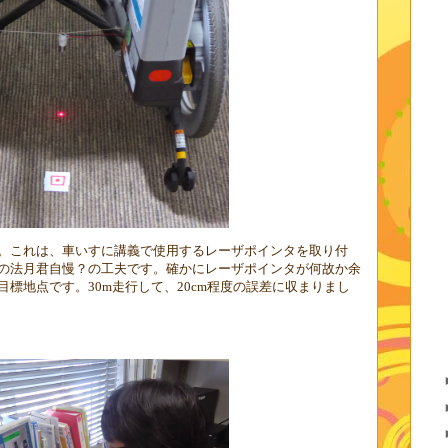
。これは、車いすに講義で使用するレーザポインタを取り付
の法月君自慢？の工夫です。確かにレーザポインタが何故か余
目標地点です。
30m
走行して、
20cm
程度の誤差に収まりまし