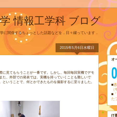
学 情報工学科 ブログ
学に関係するちょっとした話題などを，日々綴っています．
2015年5月6日水曜日
オ
際に見てもらうことが一番です。しかし、毎回毎回実機でデモ
また、外部での発表では、実機を持っていくことも難しいで
。ということで、何とかできたものを撮影するに至りました。
■
過
（
■
「
た
IT