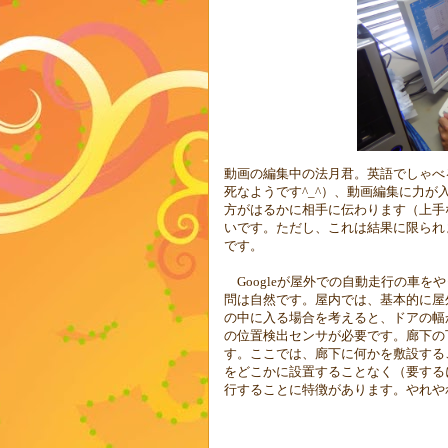
動画の編集中の法月君。英語でしゃべ
死なようです^_^）、動画編集に力
方がはるかに相手に伝わります（上手
いです。ただし、これは結果に限られ
です。
Google
が屋外での自動走行の車をや
問は自然です。屋内では、基本的に屋
の中に入る場合を考えると、ドアの幅
の位置検出センサが必要です。廊下の
す。ここでは、廊下に何かを敷設する
をどこかに設置することなく（要する
行することに特徴があります
。やれや