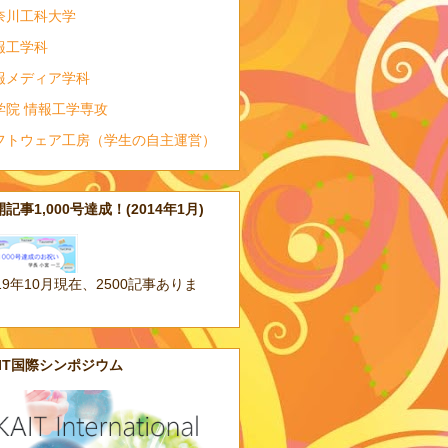
奈川工科大学
報工学科
報メディア学科
学院 情報工学専攻
フトウェア工房（学生の自主運営）
記事1,000号達成！(2014年1月)
19年10月現在、2500記事ありま
。
AIT国際シンポジウム