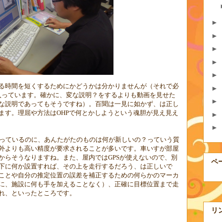
►
►
►
►
►
る時間を短くするためにかどうかは分かりませんが（それで必
►
が入っています。確かに、変な説明？をするよりも動画を見せた
►
な説明であってもそうですね）。百聞は一見に如かず、は正し
ます。理屈や方法は
OHP
で何とかしようという魂胆が見え見え
►
►
っているのに、あんたがたのものは何が新しいの？っていう質
外よりも高い精度が要求されることが多いです。車いすが部屋
からそうなりますね。また、屋内では
GPS
が使えないので、別
ペ
下に何か設置すれば、その上を走行するだろう、は正しいで
ことや自分の推定位置の誤差を補正するための何らかのマーカ
に、施設に何も手を加えることなく）、正確に目標位置まで走
れ、といったところです。
リ