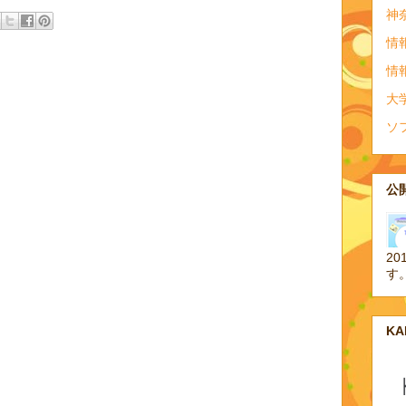
神
情
情
大
ソ
公開
20
す
K