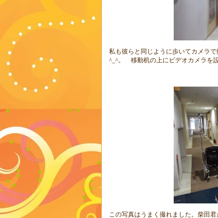
私も彼らと同じように歩いてカメラで
^_^
。 移動机の上にビデオカメラを
この写真はうまく撮れました。柴田君