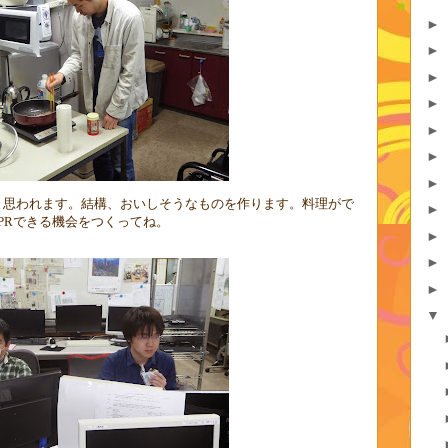
►
►
►
►
►
►
►
と思われます。結構、おいしそうなものを作ります。料理がで
►
PR
できる機会をつくってね。
►
►
►
▼