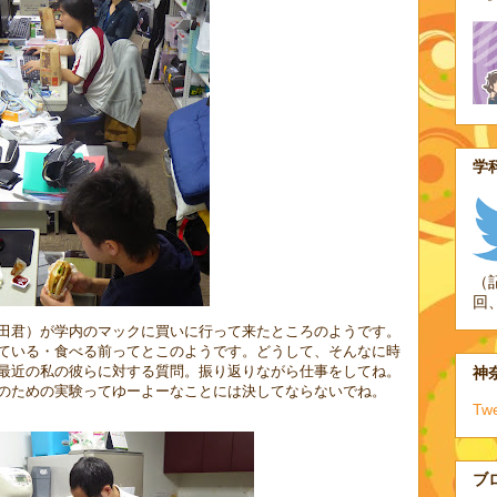
学科
（
回
田君）が学内のマックに買いに行って来たところのようです。
ている・食べる前ってとこのようです。どうして、そんなに時
最近の私の彼らに対する質問。振り返りながら仕事をしてね。
神奈
のための実験ってゆーよーなことには決してならないでね。
Tw
ブ