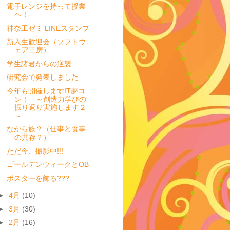
電子レンジを持って授業
へ！
神奈工ゼミ LINEスタンプ
新入生歓迎会（ソフトウ
ェア工房）
学生諸君からの逆襲
研究会で発表しました
今年も開催しますIT夢コ
ン！ ～創造力学びの
振り返り実施します２
～
ながら族？（仕事と食事
の共存？）
ただ今、撮影中!!!
ゴールデンウィークとOB
ポスターを飾る???
►
4月
(10)
►
3月
(30)
►
2月
(16)