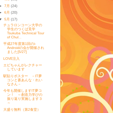
►
7月
(24)
►
6月
(20)
▼
5月
(17)
チュラロンコーン大学の
学生のつくば見学
Tsukuba Technical Tour
of Chul...
平成27年度第1回のi-
Androidの会が開催され
ました[5/27]
LOVE注入
エビちゃんがレクチャー
しています
駅貼りポスター －IT夢
コンと蒼あんな・れい
なさん－
今年も開催しますIT夢コ
ン！ ～創造力学びの
振り返り実施します３
～
大盛り無料（第2食堂）