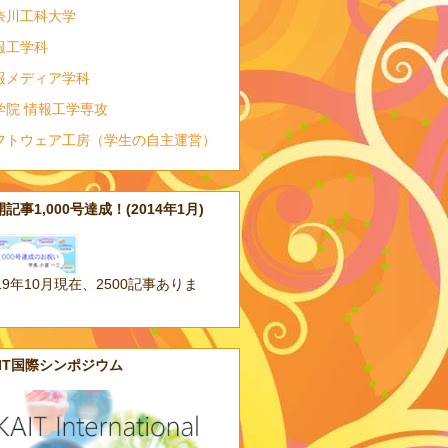
奈川工科大学
報工学科
報メディア学科
学院 情報工学専攻
フトウェア工房（学生の自主運営）
記事1,000号達成！(2014年1月)
19年10月現在、2500記事ありま
。
AIT国際シンポジウム