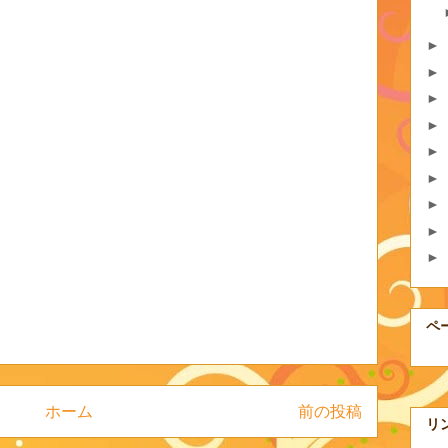
►
►
►
►
►
►
►
►
►
ペ
ホーム
前の投稿
リ