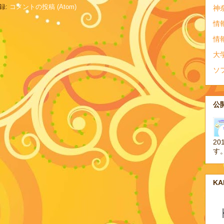
録:
コメントの投稿 (Atom)
神
情
情
大
ソ
公開
20
す
K