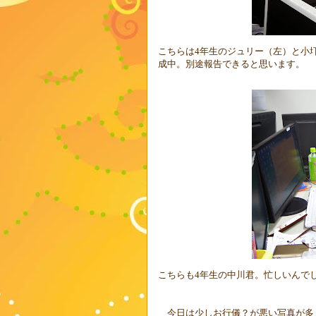
こちらは
4
年生のジュリー（左）と小
成中。別途報告できると思います。
こちらも
4
年生の中川君。忙しいんで
今日は少しお行儀？が悪い写真が多く