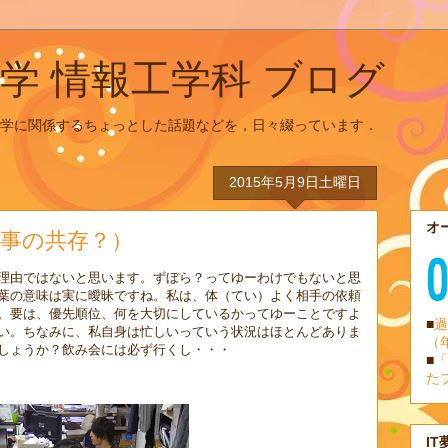
学 情報工学科 ブログ
学に関係するちょっとした話題などを，日々綴っています．
2015年5月9日土曜日
オ
事の共存？）
理由ではないと思います。ずぼら？ってゆーわけでもないと思
葉の意味は実に曖昧ですね。私は、体（てい）よく相手の依頼
。要は、優先順位、何を大切にしているかってゆーことですよ
■
過
い。ちなみに、私自身は忙しいっていう状況はほとんどありま
（
しょうか？飲み会には必ず行くし・・・
■
「
た
IT