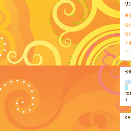
リ
神
情
情
大
ソ
公開
20
す
K