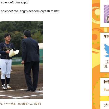
o_science/course/ipc/
fo_science/info_engrn/academic/yashiro.html
学科
（
回
神奈
Tw
プレイヤー受賞 島村純平くん（投手）
ブ