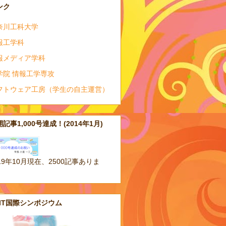
ンク
奈川工科大学
報工学科
報メディア学科
学院 情報工学専攻
フトウェア工房（学生の自主運営）
記事1,000号達成！(2014年1月)
19年10月現在、2500記事ありま
。
AIT国際シンポジウム