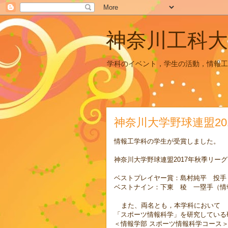
神奈川工科大
学科のイベント，学生の活動，情報工
神奈川大学野球連盟2
情報工学科の学生が受賞しました。
神奈川大学野球連盟
2017
年秋季リーグ
ベストプレイヤー賞：島村純平 投手
ベストナイン：下東 稜 一塁手（情
また、両名とも，本学科において
「スポーツ情報科学」を研究している
＜情報学部 スポーツ情報科学コース