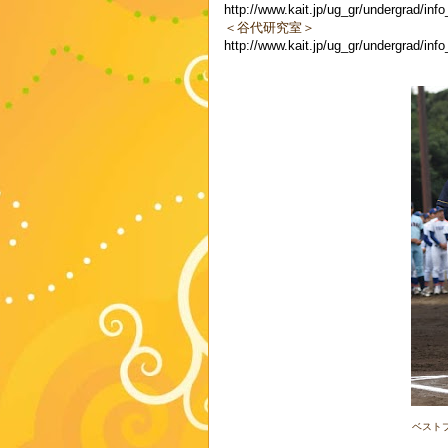
http://www.kait.jp/ug_gr/undergrad/inf
＜谷代研究室＞
http://www.kait.jp/ug_gr/undergrad/in
ベスト