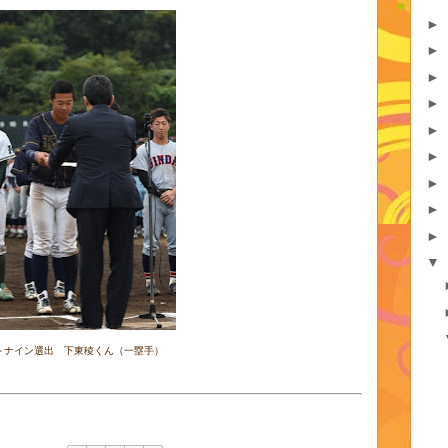
►
►
►
►
►
►
►
►
►
▼
トナイン選出 下東稜くん（一塁手）