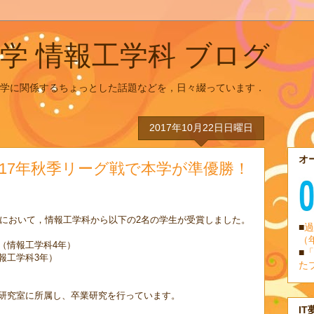
学 情報工学科 ブログ
学に関係するちょっとした話題などを，日々綴っています．
2017年10月22日日曜日
オ
017年秋季リーグ戦で本学が準優勝！
において，情報工学科から以下の
2
名の学生が受賞しました。
■
過
（
（情報工学科
4
年）
■
「
報工学科
3
年）
た
研究室に所属し、卒業研究を行っています。
＞
IT