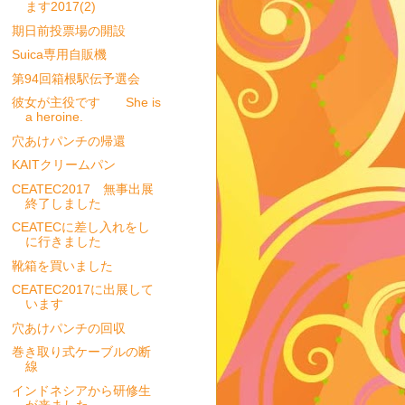
ます2017(2)
期日前投票場の開設
Suica専用自販機
第94回箱根駅伝予選会
彼女が主役です She is
a heroine.
穴あけパンチの帰還
KAITクリームパン
CEATEC2017 無事出展
終了しました
CEATECに差し入れをし
に行きました
靴箱を買いました
CEATEC2017に出展して
います
穴あけパンチの回収
巻き取り式ケーブルの断
線
インドネシアから研修生
が来ました