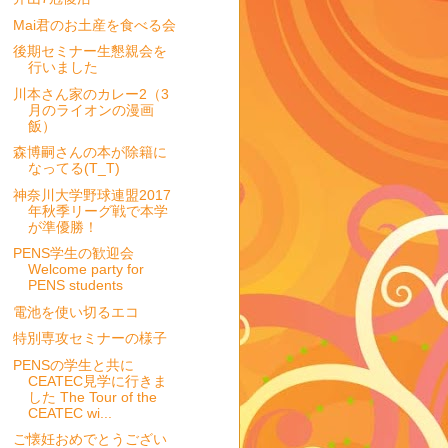
Mai君のお土産を食べる会
後期セミナー生懇親会を
行いました
川本さん家のカレー2（3
月のライオンの漫画
飯）
森博嗣さんの本が除籍に
なってる(T_T)
神奈川大学野球連盟2017
年秋季リーグ戦で本学
が準優勝！
PENS学生の歓迎会
Welcome party for
PENS students
電池を使い切るエコ
特別専攻セミナーの様子
PENSの学生と共に
CEATEC見学に行きま
した The Tour of the
CEATEC wi...
ご懐妊おめでとうござい