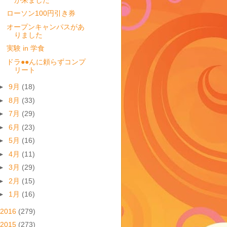
ローソン100円引き券
オープンキャンパスがあ
りました
実験 in 学食
ドラ●●んに頼らずコンプ
リート
►
9月
(18)
►
8月
(33)
►
7月
(29)
►
6月
(23)
►
5月
(16)
►
4月
(11)
►
3月
(29)
►
2月
(15)
►
1月
(16)
2016
(279)
2015
(273)