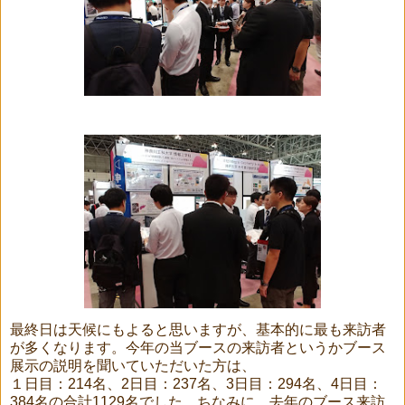
最終日は天候にもよると思いますが、基本的に最も来訪者
が多くなります。今年の当ブースの来訪者というかブース
展示の説明を聞いていただいた方は、
１日目：
214
名、
2
日目：
237
名、
3
日目：
294
名、
4
日目：
384
名の合計
1129
名でした。ちなみに、去年のブース来訪