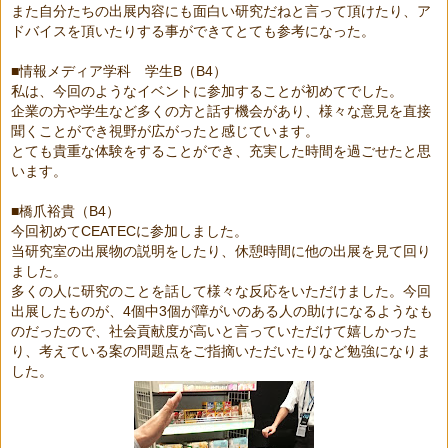
また自分たちの出展内容にも面白い研究だねと言って頂けたり、ア
ドバイスを頂いたりする事ができてとても参考になった。
■
情報メディア学科 学生
B
（
B4
）
私は、今回のようなイベントに参加することが初めてでした。
企業の方や学生など多くの方と話す機会があり、様々な意見を直接
聞くことができ視野が広がったと感じています。
とても貴重な体験をすることができ、充実した時間を過ごせたと思
います。
■
橋爪裕貴（
B4
）
今回初めて
CEATEC
に参加しました。
当研究室の出展物の説明をしたり、休憩時間に他の出展を見て回り
ました。
多くの人に研究のことを話して様々な反応をいただけました。今回
出展したものが、
4
個中
3
個が障がいのある人の助けになるようなも
のだったので、社会貢献度が高いと言っていただけて嬉しかった
り、考えている案の問題点をご指摘いただいたりなど勉強になりま
した。