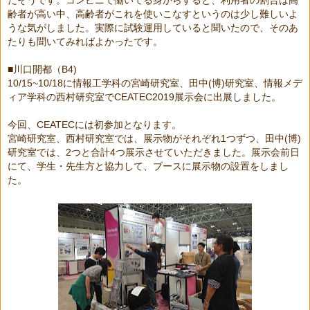
齢者が高い中、高齢者がこれを使いこなすというのは少し難しいよ
うな気がしました。実際に試験運用していると聞いたので、そのあ
たりも聞いてみればよかったです。
■
川口開都（B4)
10/15~10/18
に情報工学科の宮崎研究室、田中
(
博
)
研究室、情報メデ
ィア学科の西村研究室で
CEATEC2019
展示会に出展しました。
今回、
CEATEC
には初参加となります。
宮崎研究室、西村研究室では、展示物がそれぞれ
1
つずつ、田中
(
博
)
研究室では、
2
つと合計
4
つ展示させていただきました。展示会前日
にて、学生・先生方と協力して、ブースに展示物の設置をしまし
た。