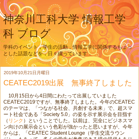
神奈川工科大学 情報工学
科 ブログ
学科のイベント，学生の活動，情報工学に関係するちょっ
とした話題などを，日々綴っています．
2019年10月21日月曜日
CEATEC2019出展 無事終了しました
10月
15
日から
4
日間にわたって出展していました
CEATEC2019
ですが、無事終了しました。今年の
CEATEC
のテーマは、「つながる社会、共創する未来」で、超スマ
ート社会である「
Society 5.0
」の姿を示す展示会を目指す
（
リンク
）ということでした。以前は、完全にビジネスマ
ン向けの展示会という色彩が強かったと思いますが、今年
からは、「
CEATEC Student Lounge
（学生交流ラウン