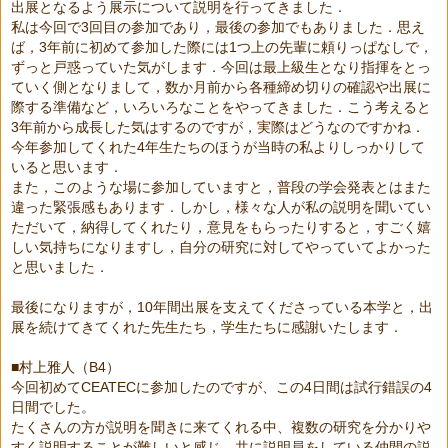
出展となるよう展示について説明を行ってきました．
私は今回で
3
回目の参加であり，最後の参加でもありました．思え
ば，
3
年前に初めて参加した際には
1
つ上の先輩に頼りっぱなしで，
ずっと戸惑っていた気がします．今回は最上級生となり指揮をとっ
ていく側となりまして，数か月前から各種締め切りの確認や出展に
際する準備など，いろいろなことをやってきました．こう考えると
3
年前から成長した気はするのですが，実際はどうなのですかね．
今年参加してくれた
4
年生たちのほうが当時の私よりしっかりして
いると思います．
また，このような場に参加していますと，普段の学会発表とはまた
違った緊張感もあります．しかし，様々な人が私の説明を聞いてい
ただいて，納得してくれたり，意見をもらったりすると，すごく嬉
しい気持ちになりますし，自分の研究に対してやっていてよかった
と思いました．
最後になりますが，
10
年間出展を支えてくださっている本学と，出
展を続けてきてくれた先生たち，学生たちに感謝いたします．
■
村上雅人（
B4
）
今回初めて
CEATEC
に参加したのですが、この
4
日間は試行錯誤の
4
日間でした。
たくさんの方が説明を聞きに来てくれる中、複数の研究を分かりや
すく説明することが難しいと感じ、共に説明員をしている仲間の説