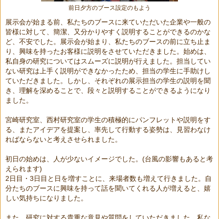
前日夕方のブース設定のもよう
展示会が始まる前、私たちのブースに来ていただいた企業や一般の
皆様に対して、簡潔、又分かりやすく説明することができるのかな
ど、不安でした。展示会が始まり、私たちのブースの前に立ち止ま
り、興味を持ったお客様に説明をさせていただきました。始めは、
私自身の研究についてはスムーズに説明が行えました。担当してい
ない研究は上手く説明ができなかったため、担当の学生に手助けし
ていただきました。しかし、それぞれの展示担当の学生の説明を聞
き、理解を深めることで、段々と説明することができるようになり
ました。
宮崎研究室、西村研究室の学生の積極的にパンフレットや説明をす
る、またアイデアを提案し、率先して行動する姿勢は、見習わなけ
ればならないと考えさせられました。
初日の始めは、人が少ないイメージでした。
(
台風の影響もあると考
えられます
)
2
日目・
3
日目と日を増すことに、来場者数も増えて行きました。自
分たちのブースに興味を持って話を聞いてくれる人が増えると、嬉
しい気持ちになりました。
また、研究に対する貴重な意見や質問をしていただきました。私な