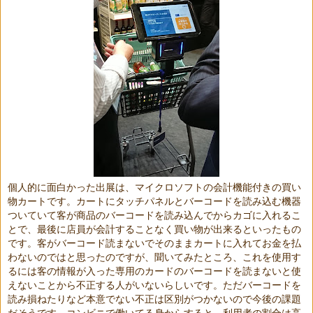
個人的に面白かった出展は、マイクロソフトの会計機能付きの買い
物カートです。カートにタッチパネルとバーコードを読み込む機器
ついていて客が商品のバーコードを読み込んでからカゴに入れるこ
とで、最後に店員が会計することなく買い物が出来るといったもの
です。客がバーコード読まないでそのままカートに入れてお金を払
わないのではと思ったのですが、聞いてみたところ、これを使用す
るには客の情報が入った専用のカードのバーコードを読まないと使
えないことから不正する人がいないらしいです。ただバーコードを
読み損ねたりなど本意でない不正は区別がつかないので今後の課題
だそうです。コンビニで働いてる身からすると、利用者の割合は高