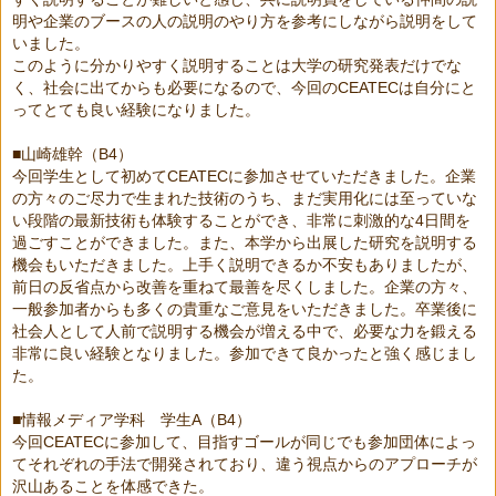
明や企業のブースの人の説明のやり方を参考にしながら説明をして
いました。
このように分かりやすく説明することは大学の研究発表だけでな
く、社会に出てからも必要になるので、今回の
CEATEC
は自分にと
ってとても良い経験になりました。
■
山崎雄幹（
B4
）
今回学生として初めて
CEATEC
に参加させていただきました。企業
の方々のご尽力で生まれた技術のうち、まだ実用化には至っていな
い段階の最新技術も体験することができ、非常に刺激的な
4
日間を
過ごすことができました。また、本学から出展した研究を説明する
機会もいただきました。上手く説明できるか不安もありましたが、
前日の反省点から改善を重ねて最善を尽くしました。企業の方々、
一般参加者からも多くの貴重なご意見をいただきました。卒業後に
社会人として人前で説明する機会が増える中で、必要な力を鍛える
非常に良い経験となりました。参加できて良かったと強く感じまし
た。
■
情報メディア学科 学生
A
（
B4
）
今回
CEATEC
に参加して、目指すゴールが同じでも参加団体によっ
てそれぞれの手法で開発されており、違う視点からのアプローチが
沢山あることを体感できた。