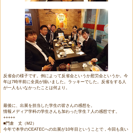
反省会の様子です。例によって反省会というか慰労会というか。今
年は
7
時半前に全員が揃いました。ラッキーでした。反省をする人
が一人もいなかったことは何より。
最後に、出展を担当した学生の皆さんの感想を。
情報メディア学科の学生さんも加わった学生７人の感想です。
+++++
■
門倉 丈（
M2
）
今年で本学の
CEATEC
への出展が
10
年目ということで，今回も良い