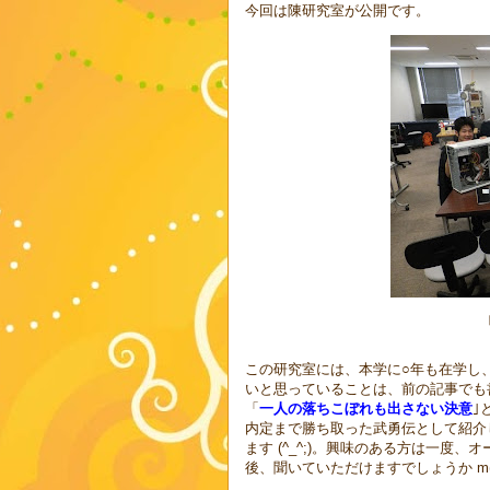
今回は陳研究室が公開です。
この研究室には、本学に○年も在学し
いと思っていることは、前の記事でも
「
一人の落ちこぼれも出さない決意
｣
内定まで勝ち取った武勇伝として紹介
ます (^_^;)。興味のある方は一
後、聞いていただけますでしょうか m(