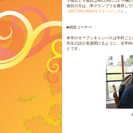
３個目と４個目はRICOHのコピー
個目の方は、準グランプリを獲得してい
（
RICOHのWebサイトへリンク
）。
■相談コーナー
本学のオープンキャンパスは学科ごと
先生の話が直接聞けるように、全学科
とです。