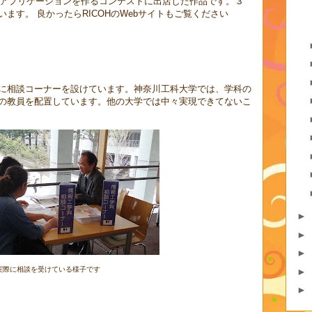
機のアプリケーションを作るコンテストに出店した作品です。３
ます。 良かったらRICOHのWebサイトもご覧ください
に相談コーナーを設けています。神奈川工科大学では、学科の
の教員を配置しています。他の大学では中々実現できてないこ
►
►
►
実際に相談を受けている様子です
►
►