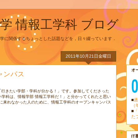
学 情報工学科 ブログ
学に関係するちょっとした話題などを，日々綴っています．
2011年10月21日金曜日
オ
キャンパス
｢行きたい学部・学科が分かる！」です。参加してくださった
い学科は、情報学部 情報工学科だ！」と分かってくれたと思い
■
過
に来れなかった人のために、情報工学科のオープンキャンパス
（
■
「
た
IT