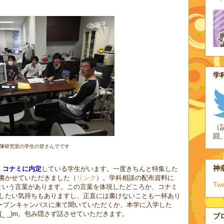
学科
（
回
陳研究室の学生の皆さんでです
神奈
、
コナミに内定
している学生がいます。一度きちんと特集した
書かせていただきました（
リンク
）。学科相談の配布資料に
Tw
という言葉があります。この言葉を体現したどころか、コナミ
したい気持ちもありますし、正直には書けないことも一杯あり
度、オープンキャンパスに来て聞いていただくか、本学に入学した
_ _)m。包み隠さず話させていただきます。
ブ