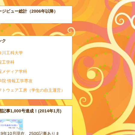
ージビュー総計（2006年以降）
ンク
奈川工科大学
報工学科
報メディア学科
学院 情報工学専攻
フトウェア工房（学生の自主運営）
記事1,000号達成！(2014年1月)
19年10月現在、2500記事ありま