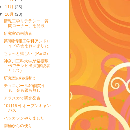
►
11月
(23)
▼
10月
(23)
情報工学リテラシー「質
問コーナー」を開設
研究室の来訪者
第9回情報工学科アンドロ
イドの会を行いました
ちょっと嬉しい（Part2）
神奈川工科大学が箱根駅
伝でテレビ出演(解説者
として)
研究室の模様替え
チョコボール40個買う
も、金も銀も無し
アラスカで研究発表
10月15日 オープンキャン
パス
ハッカソンやりました
南極からの便り