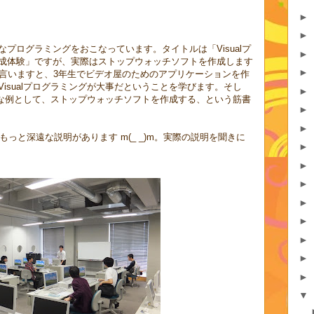
►
►
プログラミングをおこなっています。タイトルは「Visualプ
►
成体験」ですが、実際はストップウォッチソフトを作成します
►
かと言いますと、3年生でビデオ屋のためのアプリケーションを作
isualプログラミングが大事だということを学びます。そし
►
簡単な例として、ストップウォッチソフトを作成する、という筋書
►
►
もっと深遠な説明があります m(_ _)m。実際の説明を聞きに
►
►
►
►
►
►
►
►
▼