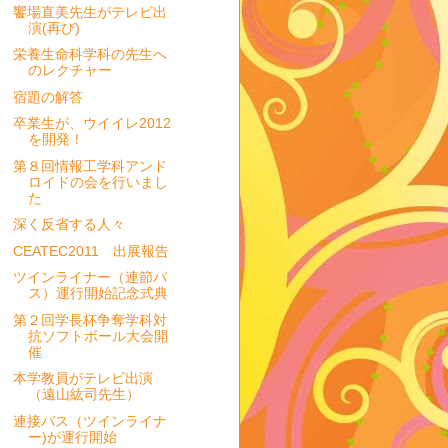
饗場直美先生がテレビ出
演(再び)
栄養生命科学科の先生へ
のレクチャー
宿題の解答
卒業生が、ウイイレ2012
を開発！
第８回情報工学科アンド
ロイドの会を行いまし
た
深く反省する人々
CEATEC2011 出展報告
ツインライナー（連節バ
ス）運行開始記念式典
第２回学長杯争奪学科対
抗ソフトボール大会開
催
本学教員がテレビ出演
（遠山紘司先生）
連接バス（ツインライナ
ー)が運行開始