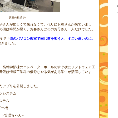
講座の模様です
子さんが忙しくて来れなくて、代りにお母さんが来ていまし
の回は時間が悪く、お客さんはそのお母さん一人だけでした。
うで「
街のパソコン教室で同じ事を習うと、すごい高いのに、
だきました。
、情報学部棟のエレベーターホールのすぐ横にソフトウェア工
普段は情報工学科の
優秀な
やる気がある学生が活躍していま
たアプリを公開しました。
ンシステム
ステム
ピー機
ト管理ちゃん -