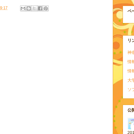
9:17
ペ
リ
神
情
情
大
ソ
公開
20