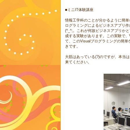
■ミニIT体験講座
情報工学科のことが分かるように簡単な
ログラミングによるビジネスアプリ作
(^_^;。これが何故ビジネスアプリ
成する実験があります。この実験で、V
て、このVisualプログラミングの
きです。
大筋はあっている(?)のですが、本当は
来てください。