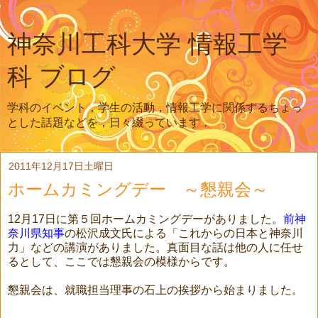
神奈川工科大学 情報工学
科 ブログ
学科のイベント，学生の活動，情報工学に関係するちょっ
とした話題などを，日々綴っています．
2011年12月17日土曜日
ホームカミングデー ～懇親会～
12月17日に第５回ホームカミングデーがありました。
前神
奈川県知事
の松沢成文氏による「これからの日本と神奈川
力」などの講演がありました。真面目な話は他の人に任せ
るとして、ここでは懇親会の模様からです。
懇親会は、就職担当理事の石上の挨拶から始まりました。