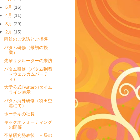
►
5月
(16)
►
4月
(11)
►
3月
(29)
▼
2月
(15)
両雄のご来訪とご指導
バタム研修（最初の授
業）
先輩リクルーターの来訪
バタム研修（バタム到着
～ウェルカムパーテ
ィ）
大学公式Twitterのタイム
ライン表示
バタム海外研修（羽田空
港にて）
ホーチキの社長
キックオフミーティング
の開催
卒業研究発表後 －昼の