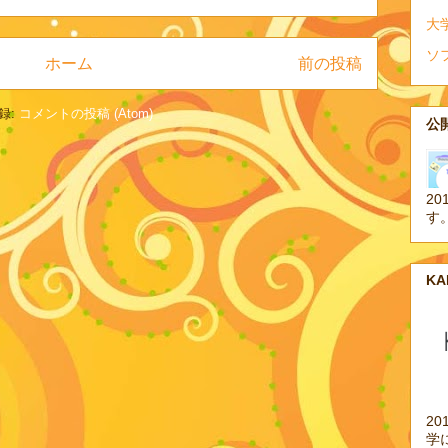
大
ソ
ホーム
前の投稿
録:
コメントの投稿 (Atom)
公開
20
す
K
2
学