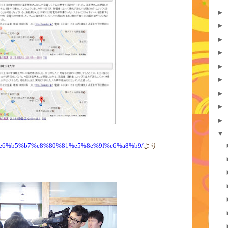
►
►
►
►
►
►
►
►
►
▼
ord=%e6%b5%b7%e8%80%81%e5%8e%9f%e6%a8%b9/
より