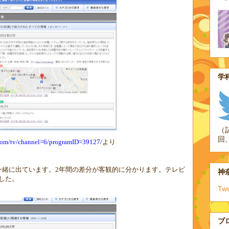
学科
（
回
.com/tv/channel=6/programID=39127/
より
一緒に出ています。
2
年間の差分が客観的に分かります。テレビ
神奈
した。
Tw
ブ