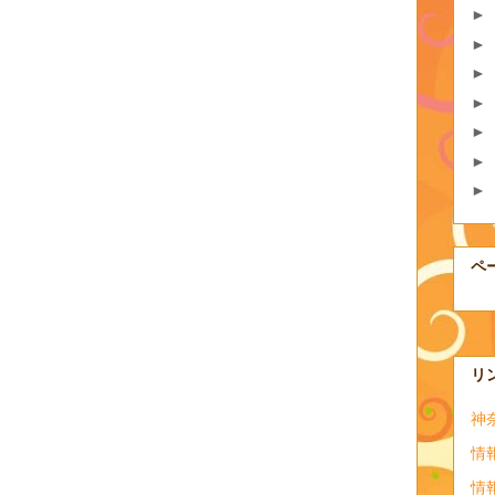
►
►
►
►
►
►
►
ペ
リ
神
情
情