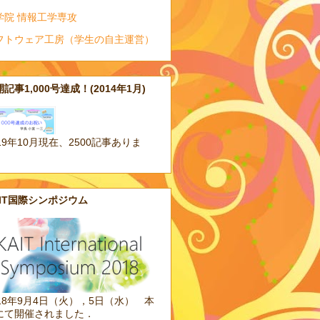
学院 情報工学専攻
フトウェア工房（学生の自主運営）
記事1,000号達成！(2014年1月)
19年10月現在、2500記事ありま
。
AIT国際シンポジウム
018年9月4日（火），5日（水） 本
にて開催されました．