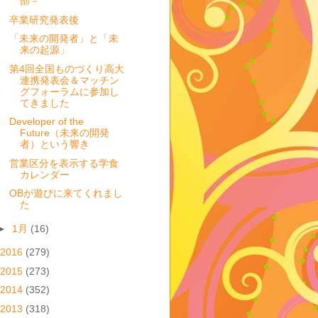
部－
卒業研究発表後
「未来の開発者」と「未
来の起源」
第4回全国ものづくり高大
連携発表会＆マッチン
グフォーラムに参加し
てきました
Developer of the
Future（未来の開発
者）という響き
営業区分を表示する学食
カレンダー
OBが遊びに来てくれまし
た
►
1月
(16)
2016
(279)
2015
(273)
2014
(352)
2013
(318)