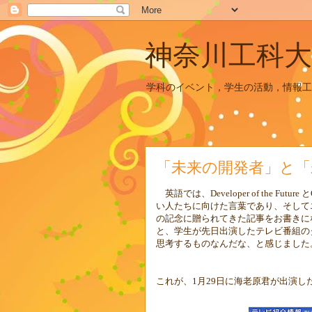
神奈川工科大
学科のイベント，学生の活動，情報工
「未来の開発者」と「
英語では、
Developer of the Future
と
い人たちに向けた言葉であり、そして
の記念に贈られてきた記事をお書きに
と、学生が先日出演したテレビ番組の
思考するものなんだな、と感じました
これが、
1
月
29
日に海老原君が出演し