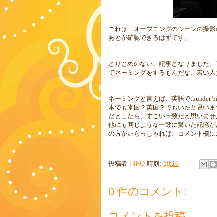
これは、オープニングのシーンの撮影
あとが確認できるはずです。
とりとめのない、記事となりました。
でネーミングをするもんだな、若い人
ネーミングと言えば、英語で
thunder b
本でも米国？英国？でもいたと思いま
だとしたら、すごい一致だと思いま
他にも同じような一致に驚いた記憶が
の方がいらっしゃれば、コメント欄に
投稿者
HIRO
時刻:
18:16
0 件のコメント:
コメントを投稿