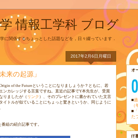
学 情報工学科 ブログ
学に関係するちょっとした話題などを，日々綴っています．
2017年2月6日月曜日
オ
未来の起源」
Origin of the Future
ということになりましょうか？ともに、若
エンカレッジする言葉ですね。直近の記事で
Y
本先生が、受賞
なりましたが（
リンク
）、そのプレゼントに書かれていた文言
■
過
タイトルが似ていることにちょっと驚きというか、同じように
（
。
■
「
た
た番組の紹介記事です。
IT