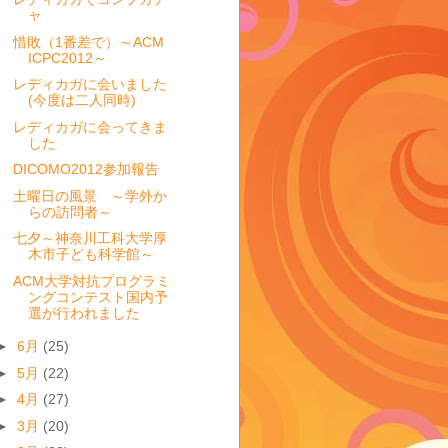
ャ
惜敗（1番差で）～ACM
ICPC2012～
レディカガに会いました
(今度は二人同時)
レディカガに会ってきま
した
DICOMO2012参加報告
土曜日の風景 ～学外か
らの訪問者～
七夕～神奈川工科大学厚
木市子ども科学館～
ACM大学対抗プログラミ
ングコンテスト国内予
選が行われました
►
6月
(25)
►
5月
(22)
►
4月
(27)
►
3月
(20)