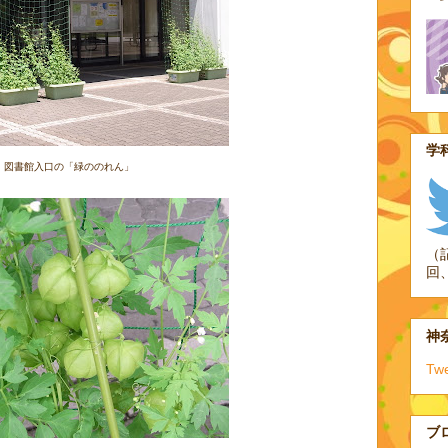
学科
図書館入口の「緑ののれん」
（
回
神奈
Tw
ブ