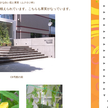
さな白い花と果実（ムクロジ科）
►
が植えられています。こちらも果実がなっています。
►
►
►
►
►
►
►
►
►
►
►
C6号館の前
►
►
▼