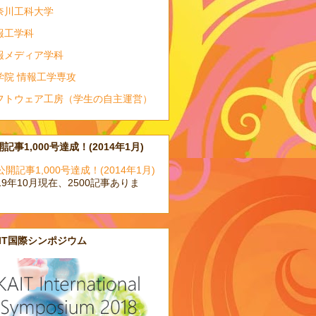
奈川工科大学
報工学科
報メディア学科
学院 情報工学専攻
フトウェア工房（学生の自主運営）
記事1,000号達成！(2014年1月)
19年10月現在、2500記事ありま
。
AIT国際シンポジウム