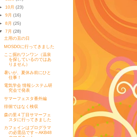
►
10月
(23)
►
9月
(16)
►
8月
(25)
▼
7月
(28)
土用の丑の日
MOSDOに行ってきました
ここ掘れワンワン（温泉
を探しているのではあ
りません）
暑いが、夏休み前にひと
仕事！
電気学会 情報システム研
究会で発表
サマーフェスタ番外編
徘徊ではなく検収
森の里４丁目サマーフェ
スタに行ってきました
カフェインはプログラマ
の必需品です～AKB48