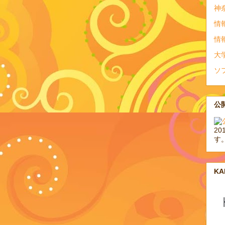
神
情
情
大
ソ
公開
20
す
K