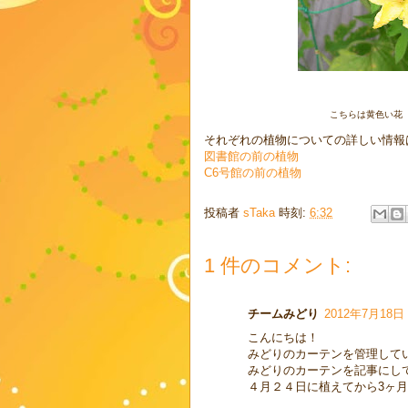
こちらは黄色い花
それぞれの植物についての詳しい情報
図書館の前の植物
C6号館の前の植物
投稿者
sTaka
時刻:
6:32
1 件のコメント:
チームみどり
2012年7月18日 
こんにちは！
みどりのカーテンを管理して
みどりのカーテンを記事にし
４月２４日に植えてから3ヶ