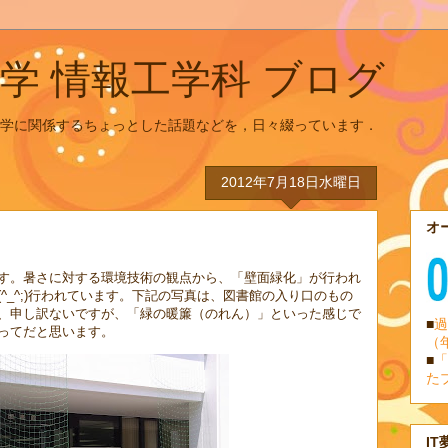
学 情報工学科 ブログ
学に関係するちょっとした話題などを，日々綴っています．
2012年7月18日水曜日
オ
す。暑さに対する環境技術の観点から、「壁面緑化」が行われ
^_^;)行われています。下記の写真は、図書館の入り口のもの
、申し訳ないですが、「緑の暖簾（のれん）」といった感じで
■
過
ってだと思います。
（
■
「
た
IT