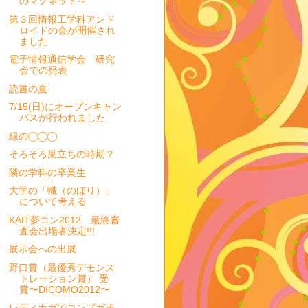
のマグネット～
第３回情報工学科アンド
ロイドの会が開催され
ました
電子情報通信学会 研究
会での発表
読書の夏
7/15(日)にオープンキャン
パスが行われました
緑の◯◯◯
そろそろ巣立ちの時期？
隣の学科の卒業生
大学の「幟（のぼり）」
について考える
KAIT夢コン2012 最終審
査会出場者決定!!!
展示会への出展
野口賞（最優秀デモンス
トレーション賞） 受
賞〜DICOMO2012〜
レディカガでコンプガチ