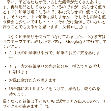
幸い、子どもたちが使い古した鉛筆がたくさんありま
す。再利用品としてもらっているのですが、尖らせて使う
とすぐに鉛筆は短くなるので、私は尖らせずに使っていま
す。そのため、中々鉛筆は減りません。そもそも鉛筆を使
う機会も少ないですし・・・。それだけ勉強していないと
言うことでもあるかと思います。反省 m(_ _)m。
つなぐ鉛筆削りを使ってつなげてみました。つなぎ方は
４ステップです。詳しい使い方は、Googleなどで検索して
ください。
キリ状の鉛筆削り部分で、鉛筆のお尻に穴をあけま
す
もう一方の鉛筆削りの先頭部分を、挿入できる形状
に削ります
お尻に空けた穴を整えます
結合部に木工用ボンドをつけて、結合し、乾くのを
待ちます。
長くなった鉛筆は子どもたちに返すことが出来るので、リ
サイクルが進みます (^_^)。