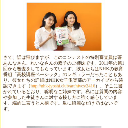
さて、話は飛びますが、このコンテストの特別審査員は蒼
あんなさん、れいなさんの双子のご姉妹です。
2011
年の第
1
回から審査をしてもらっています。彼女たちは
NHK
の教育
番組「高校講座ベーシック」のレギュラーだったこともあ
り、彼女たちの詳細は
NHK
女子倶楽部のアーカイブから確
認できます（
http://nhk-jyoshi.club/archives/2416
）。そこに書
かれているとおり、聡明なご姉妹です。私には質問の内容
や参加した生徒さんに対する接し方に強く感心していま
す。端的に言うと人柄です。単に綺麗なだけではないで
す。