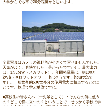
大学からでも車で
20
分程度かと思います。
全景写真はカメラの視野角が小さくて写せませんでした。
天気がよく、爽快でした（暑かったですが）。最大出力
は、
1.96MW
（メガワット）、年間発電量は、約
190
万
kWh
（キロワットアワー、
h
はそうです、
hour
の
h
で
す）。一般世帯約
530
世帯分の使用電力に相当するとのこ
とです。物理で学ぶ単位ですね。
■高校生の皆さんへ（一先輩として）：そんなの何に使う
の？どこで役に立つの？ということで、せっかく学校で学