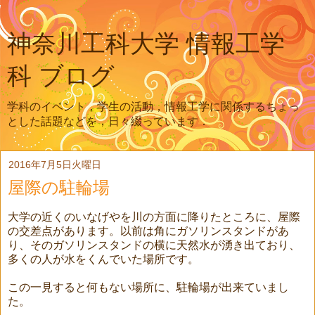
神奈川工科大学 情報工学
科 ブログ
学科のイベント，学生の活動，情報工学に関係するちょっ
とした話題などを，日々綴っています．
2016年7月5日火曜日
屋際の駐輪場
大学の近くのいなげやを川の方面に降りたところに、屋際
の交差点があります。以前は角にガソリンスタンドがあ
り、そのガソリンスタンドの横に天然水が湧き出ており、
多くの人が水をくんでいた場所です。
この一見すると何もない場所に、駐輪場が出来ていまし
た。