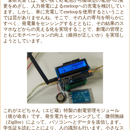
某研究室では、使い捨て乾電池から循環型の電池への変
更をめざし、人力発電による
eneloop
への充電を検討してい
ます。しかし、単に充電して
eneloop
を使用するということ
では芸がありませんね。そこで、その人の寄与を明らかに
すべく、発電量をセンシングするとともに、その結果のス
マホなどからの見える化を実現することで、創電の管理と
ともにモチベーションの向上（維持が正しいか）を実現し
ようとしています。
これがエビちゃん（エビ蔵）特製の創電管理モジュール
（彼が命名）です。発生電力をセンシングして、微弱無線
（
ZigBee
）によって、パソコンへとデータを送信します。
学生証を読むことにより、人の識別も行います。小さなス