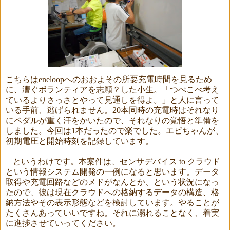
こちらは
eneloop
へのおおよその所要充電時間を見るため
に、漕ぐボランティアを志願？した小生。「つべこべ考え
ているよりさっさとやって見通しを得よ。」と人に言って
いる手前、逃げられません。
20
本同時の充電時はそれなり
にペダルが重く汗をかいたので、それなりの覚悟と準備を
しました。今回は
1
本だったので楽でした。エビちゃんが、
初期電圧と開始時刻を記録しています。
というわけです。本案件は、センサデバイス
to
クラウド
という情報システム開発の一例になると思います。データ
取得や充電回路などのメドがなんとか、という状況になっ
たので、彼は現在クラウドへの格納するデータの構造、格
納方法やその表示形態などを検討しています。やることが
たくさんあっていいですね。それに溺れることなく、着実
に進捗させていってください。