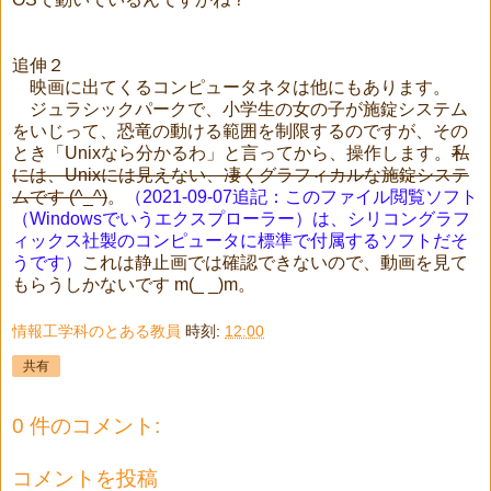
追伸２
映画に出てくるコンピュータネタは他にもあります。
ジュラシックパークで、小学生の女の子が施錠システム
をいじって、恐竜の動ける範囲を制限するのですが、その
とき「Unixなら分かるわ」と言ってから、操作します。
私
には、Unixには見えない、凄くグラフィカルな施錠システ
ムです (^_^)
。
（2021-09-07追記：この
ファイル閲覧ソフト
（Windowsでいうエクスプローラー）は、シリコングラフ
ィックス社製のコンピュータに標準で付属するソフトだそ
うです）
これは静止画では確認できないので、動画を見て
もらうしかないです m(_ _)m。
情報工学科のとある教員
時刻:
12:00
共有
0 件のコメント:
コメントを投稿