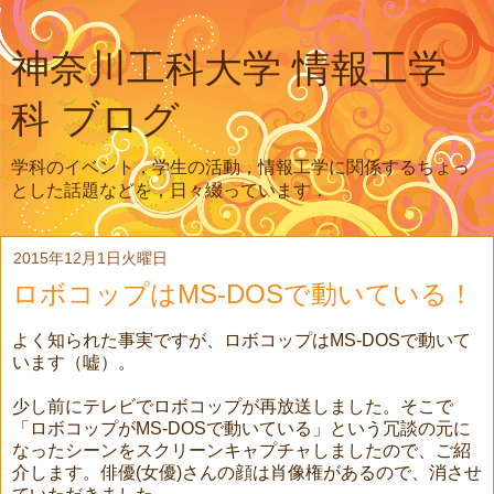
神奈川工科大学 情報工学
科 ブログ
学科のイベント，学生の活動，情報工学に関係するちょっ
とした話題などを，日々綴っています．
2015年12月1日火曜日
ロボコップはMS-DOSで動いている！
よく知られた事実ですが、ロボコップはMS-DOSで動いて
います（嘘）。
少し前にテレビでロボコップが再放送しました。そこで
「ロボコップがMS-DOSで動いている」という冗談の元に
なったシーンをスクリーンキャプチャしましたので、ご紹
介します。俳優(女優)さんの顔は肖像権があるので、消させ