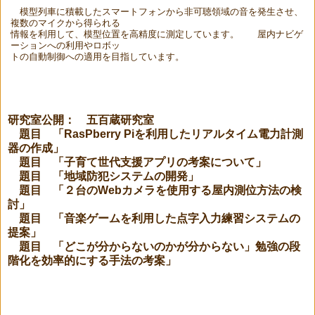
模型列車に積載したスマートフォンから非可聴領域の音を発生させ、
複数のマイクから得られる
情報を利用して、模型位置を高精度に測定しています。 屋内ナビゲ
ーションへの利用やロボッ
トの自動制御への適用を目指しています。
研究室公開： 五百蔵研究室
題目 「RasPberry Piを利用したリアルタイム電力計測
器の作成」
題目 「子育て世代支援アプリの考案について」
題目 「地域防犯システムの開発」
題目 「２台のWebカメラを使用する屋内測位方法の検
討」
題目 「音楽ゲームを利用した点字入力練習システムの
提案」
題目 「どこが分からないのかが分からない」勉強の段
階化を効率的にする手法の考案」