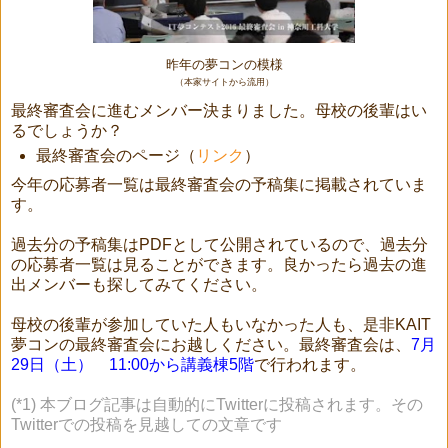
昨年の夢コンの模様
（本家サイトから流用）
最終審査会に進むメンバー決まりました。母校の後輩はい
るでしょうか？
最終審査会のページ（
リンク
）
今年の応募者一覧は最終審査会の予稿集に掲載されていま
す。
過去分の予稿集はPDFとして公開されているので、過去分
の応募者一覧は見ることができます。良かったら過去の進
出メンバーも探してみてください。
母校の後輩が参加していた人もいなかった人も、是非KAIT
夢コンの最終審査会にお越しください。最終審査会は、
7月
29日（土） 11:00から講義棟5階
で行われます。
(*1) 本ブログ記事は自動的にTwitterに投稿されます。その
Twitterでの投稿を見越しての文章です