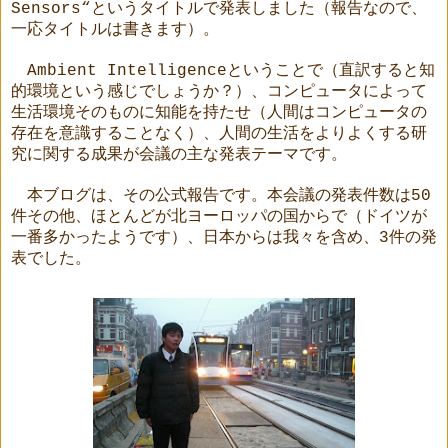
Sensors“
というタイトルで発表しました（報告なので、
一応タイトルは書きます）
。
Ambient Intelligence
ということで（直訳すると知
的環境という感じでしょうか？）、コンピュータによって
生活環境そのものに知能を持たせ（人間はコンピュータの
存在を意識することなく）、人間の生活をよりよくする研
究に関する成果が会議の主な発表テーマです。
本ブログは、その公式報告です。本会議の発表件数は
50
件その他、ほとんどが北ヨーロッパの国からで（ドイツが
一番多かったようです）、日本からは我々を含め、
3
件の発
表でした。