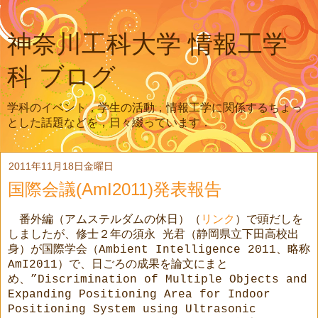
神奈川工科大学 情報工学
科 ブログ
学科のイベント，学生の活動，情報工学に関係するちょっ
とした話題などを，日々綴っています．
2011年11月18日金曜日
国際会議(AmI2011)発表報告
番外編（アムステルダムの休日）（
リンク
）で頭だしを
しましたが、修士２年の須永 光君（静岡県立下田高校出
身）が国際学会（
Ambient Intelligence 2011
、略称
AmI2011
）で、日ごろの成果を論文にまと
め、
”Discrimination of Multiple Objects and
Expanding Positioning Area for Indoor
Positioning System using Ultrasonic