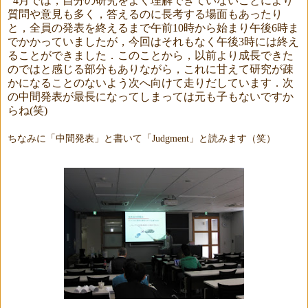
4
月では，自分の研究をよく理解できていないことにより
質問や意見も多く，答えるのに長考する場面もあったり
と，全員の発表を終えるまで午前
10
時から始まり午後
6
時ま
でかかっていましたが，今回はそれもなく午後
3
時には終え
ることができました．このことから，以前より成長できた
のではと感じる部分もありながら，これに甘えて研究が疎
かになることのないよう次へ向けて走りだしています．次
の中間発表が最長になってしまっては元も子もないですか
らね
(
笑
)
ちなみに「中間発表」と書いて「
Judgment
」と読みます（笑
）