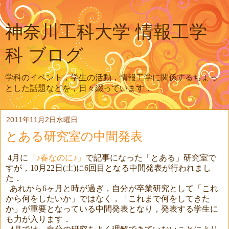
神奈川工科大学 情報工学
科 ブログ
学科のイベント，学生の活動，情報工学に関係するちょっ
とした話題などを，日々綴っています．
2011年11月2日水曜日
とある研究室の中間発表
4
月に
「♪春なのに♪」
で記事になった「とある
」研究室で
すが，
10
月
22
日
(
土
)
に
6
回目となる中間発表が行われまし
た．
あれから
6
ヶ月と時が過ぎ，自分が卒業研究として「これ
から何をしたいか」ではなく，「これまで何をしてきた
か」が重要となっている中間発表となり，発表する学生に
も力が入ります．