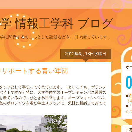
学 情報工学科 ブログ
学に関係するちょっとした話題などを，日々綴っています．
2012年6月13日水曜日
オ
をサポートする青い軍団
。
タッフとして手伝ってくれています。（といっても、ボランテ
バイトですが）特に、大学全体でのオープンキャンパス運営ス
■
過
を着ているので、ひときわ目立ちます。オープンキャンパスに
（
色のポロシャツを着た学生スタッフに、気軽に相談してみてく
■
「
た
IT