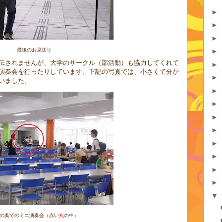
►
►
►
最後のお見送り
►
伝されませんが、大学のサークル（部活動）も協力してくれて
►
演奏会を行ったりしています。下記の写真では、小さくて分か
►
いました。
►
►
►
►
►
►
►
►
▼
の奥でのミニ演奏会（赤い
丸
の中）