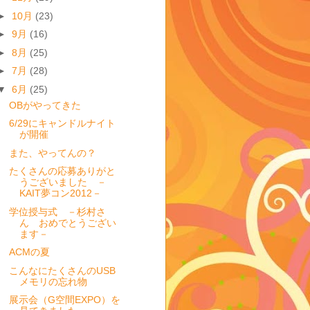
►
10月
(23)
►
9月
(16)
►
8月
(25)
►
7月
(28)
▼
6月
(25)
OBがやってきた
6/29にキャンドルナイト
が開催
また、やってんの？
たくさんの応募ありがと
うございました －
KAIT夢コン2012－
学位授与式 －杉村さ
ん おめでとうござい
ます－
ACMの夏
こんなにたくさんのUSB
メモリの忘れ物
展示会（G空間EXPO）を