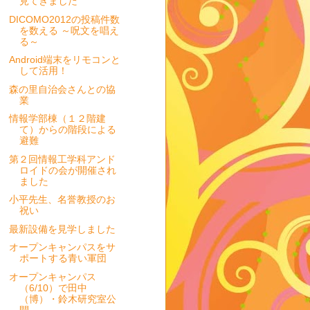
見てきました
DICOMO2012の投稿件数
を数える ～呪文を唱え
る～
Android端末をリモコンと
して活用！
森の里自治会さんとの協
業
情報学部棟（１２階建
て）からの階段による
避難
第２回情報工学科アンド
ロイドの会が開催され
ました
小平先生、名誉教授のお
祝い
最新設備を見学しました
オープンキャンパスをサ
ポートする青い軍団
オープンキャンパス
（6/10）で田中
（博）・鈴木研究室公
開