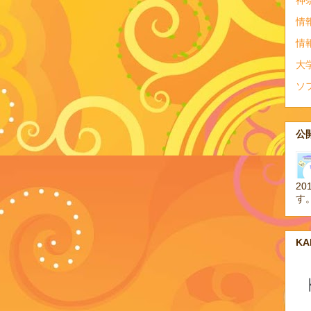
神
情
情
大
ソ
公開
20
す
K