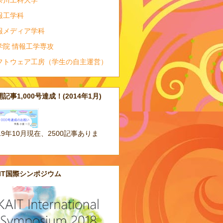
奈川工科大学
報工学科
報メディア学科
学院 情報工学専攻
フトウェア工房（学生の自主運営）
記事1,000号達成！(2014年1月)
19年10月現在、2500記事ありま
。
AIT国際シンポジウム