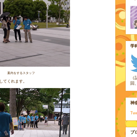
学科
案内をするスタッフ
（
してくれます。
回
神奈
Tw
ブ