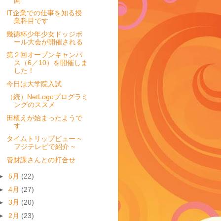
IT企業での仕事を知る授
業科目です
幾徳杯少年少女ドッジボ
ール大会が開催される
第２回オープンキャンパ
ス（6／10）を開催しま
した！
今日は大学院入試
（続）NetLogoプログラミ
ングのススメ
田植えが始まったようで
す
タイムトリップビュー ~
フジテレビで紹介 ~
管財課さんとの打合せ
►
5月
(22)
►
4月
(27)
►
3月
(20)
►
2月
(23)