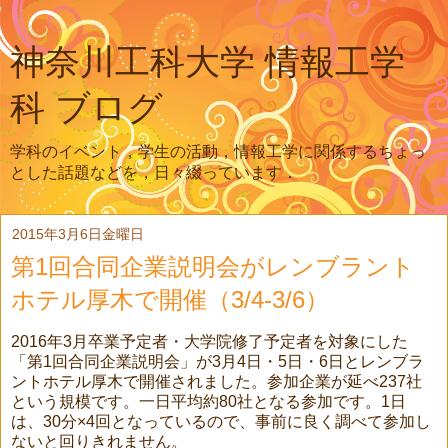
神奈川工科大学 情報工学
科 ブログ
学科のイベント，学生の活動，情報工学に関係するちょっ
とした話題などを，日々綴っています．
2015年3月6日金曜日
第1回合同企業説明会がレンブラント
ホテル厚木で開催（3/4-3/6）
2016年3月卒業予定者・大学院修了予定者を対象にした
「第1回合同企業説明会」が3月4日・5日・6日とレンブラ
ントホテル厚木で開催されました。参加企業が延べ237社
という規模です。一日平均約80社となる参加です。1日
は、30分×4回となっているので、事前に良く調べて参加し
ないと回りきれません。