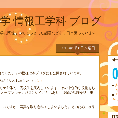
学 情報工学科 ブログ
学に関係するちょっとした話題などを，日々綴っています．
2016年9月8日木曜日
オ
かれました。その模様は本ブログにも公開されています。
パスが行なわれました （
リンク
）
■
過
ちが主体的に高校生を案内しています。その中心的な役割をし
（
。オープンキャンパスということもあり、後輩の活躍を見に来
■
「
た
いのですが、写真を取り忘れてしまいました。そのため、在学
IT