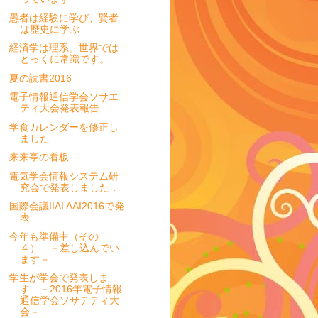
愚者は経験に学び、賢者
は歴史に学ぶ
経済学は理系。世界では
とっくに常識です。
夏の読書2016
電子情報通信学会ソサエ
ティ大会発表報告
学食カレンダーを修正し
ました
来来亭の看板
電気学会情報システム研
究会で発表しました．
国際会議IIAI AAI2016で発
表
今年も準備中（その
４） －差し込んでい
ます－
学生が学会で発表しま
す －2016年電子情報
通信学会ソサテティ大
会－