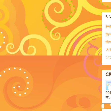
リ
神
情
情
大
ソ
公開
20
す