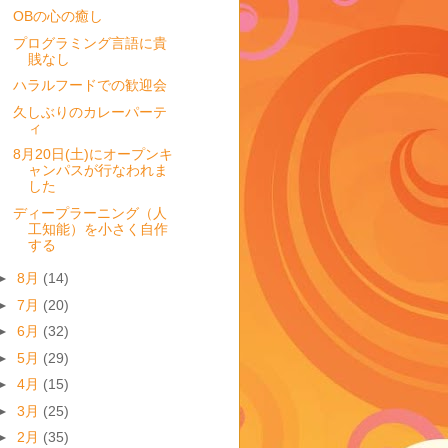
OBの心の癒し
プログラミング言語に貴
賎なし
ハラルフードでの歓迎会
久しぶりのカレーパーテ
ィ
8月20日(土)にオープンキ
ャンパスが行なわれま
した
ディープラーニング（人
工知能）を小さく自作
する
►
8月
(14)
►
7月
(20)
►
6月
(32)
►
5月
(29)
►
4月
(15)
►
3月
(25)
►
2月
(35)