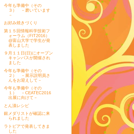
今年も準備中（その
３） －磨いています
－
お好み焼きづくり
第１５回情報科学技術フ
ォーラム（FIT2016）
@富山大学で学生が発
表しました
９月１１日(日)にオープン
キャンパスが開催され
ました
今年も準備中（その
２） －展示説明員さ
んをお迎えして－
今年も準備中（その
１） －CEATEC2016
出展に向けて－
とん漬レシピ
銀メダリストが確認に来
られました
ラトビアで発表してきま
した