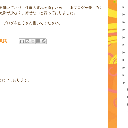
►
命働いており、仕事の疲れを癒すために、本ブログを楽しみに
更新が少なく、癒せないと言っておりました。
►
►
、ブログをたくさん書いてください。
►
►
9:00
►
►
►
►
►
ただいております。
▼