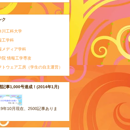
ンク
奈川工科大学
報工学科
報メディア学科
学院 情報工学専攻
フトウェア工房（学生の自主運営）
記事1,000号達成！(2014年1月)
19年10月現在、2500記事ありま
。