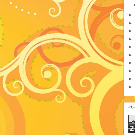
►
►
►
►
►
►
►
►
►
►
ペ
2