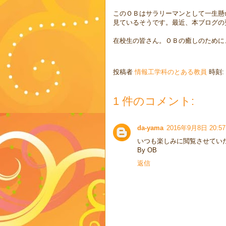
このＯＢはサラリーマンとして一生懸
見ているそうです。最近、本ブログの
在校生の皆さん。ＯＢの癒しのために
投稿者
情報工学科のとある教員
時刻:
1 件のコメント:
da-yama
2016年9月8日 20:57
いつも楽しみに閲覧させてい
By OB
返信