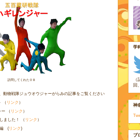
学科
（
訪問してくれたＯＢ
回
、動物戦隊ジュウオウジャーがらみの記事をご覧ください
 （
リンク
）
神奈
ー （
リンク
）
Tw
しました！ （
リンク
）
編 (
リンク
)
ブ