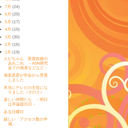
►
7月
(24)
►
6月
(20)
►
5月
(17)
►
4月
(10)
►
3月
(30)
►
2月
(16)
▼
1月
(19)
エビちゃん 受賞前後の
あれこれ －ASN研究
会での発表などなど－
海老原君が学会から受賞
しました
本当にテレビの主役にな
りました（その２）
楽しい仲間たち －明日
は卒論提出日－
ある日曜日
嬉しい「アクセス数の半
減」