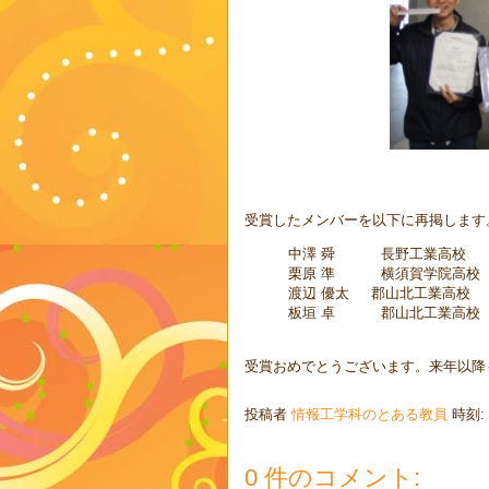
受賞したメンバーを以下に再掲します
中澤 舜 長野工業高校
栗原 準 横須賀学院高校
渡辺 優太 郡山北工業高校
板垣 卓 郡山北工業高校
受賞おめでとうございます。来年以降
投稿者
情報工学科のとある教員
時刻:
0 件のコメント: