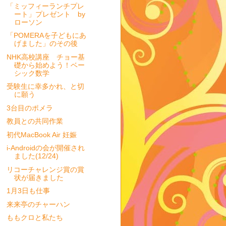
「ミッフィーランチプレ
ート」プレゼント by
ローソン
「POMERAを子どもにあ
げました」のその後
NHK高校講座 チョー基
礎から始めよう！ベー
シック数学
受験生に幸多かれ、と切
に願う
3台目のポメラ
教員との共同作業
初代MacBook Air 妊娠
i-Androidの会が開催され
ました(12/24)
リコーチャレンジ賞の賞
状が届きました
1月3日も仕事
来来亭のチャーハン
ももクロと私たち