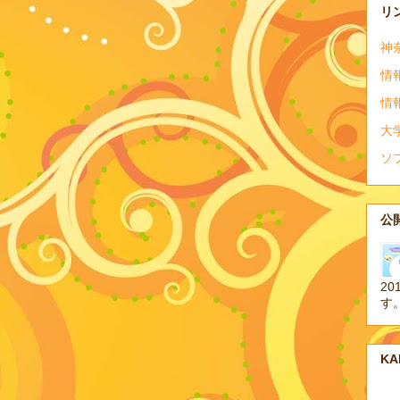
リ
神
情
情
大
ソ
公開
20
す
K