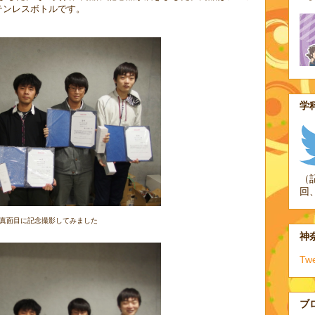
テンレスボトルです。
学科
（
回
真面目に記念撮影してみました
神奈
Tw
ブ