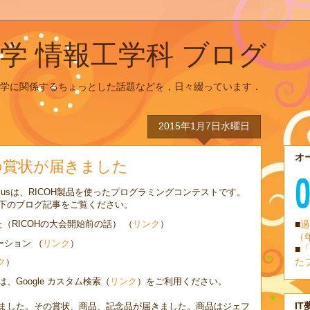
学 情報工学科 ブログ
学に関係するちょっとした話題などを，日々綴っています．
2015年1月7日水曜日
オ
の賞状が届きました
allenge Plusは、RICOH製品を使ったプログラミングコンテストです。
下のブログ記事をご覧ください。
RICOHの大会開始前の話） （
リンク
）
■
過
（
ーション （
リンク
）
■
「
た
ク
）
Google カスタム検索（
リンク
）をご利用ください。
IT
ました。その賞状、商品、記念品が届きました。商品はジェフ