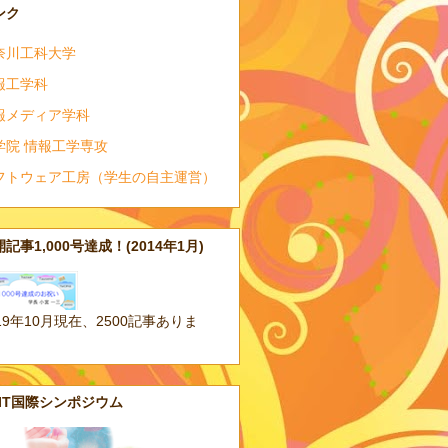
ンク
奈川工科大学
報工学科
報メディア学科
学院 情報工学専攻
フトウェア工房（学生の自主運営）
記事1,000号達成！(2014年1月)
19年10月現在、2500記事ありま
。
AIT国際シンポジウム