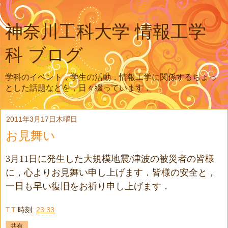
神奈川工科大学 情報工学
科 ブログ
学科のイベント，学生の活動，情報工学に関係するちょっ
とした話題などを，日々綴っています．
2011年3月17日木曜日
お見舞い
3月11日に発生した大規模地震/津波の被災者の皆様
に，心よりお見舞い申し上げます．皆様の安全と，
一日も早い復旧をお祈り申し上げます．
T.T
時刻:
23:33
共有