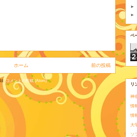
►
►
ペ
2
ホーム
前の投稿
録:
コメントの投稿 (Atom)
リ
神
情
情
大
ソ