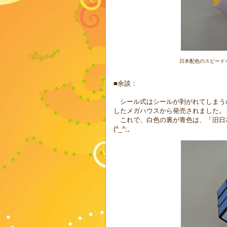
日本配色のスピードキ
■余談：
シール式はシールが剥がれてしまう
したメガハウスから発売されました。
これで、白色の裏が青色は、「旧日
(^_^;。