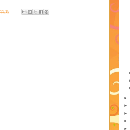
11:15
►
►
►
►
►