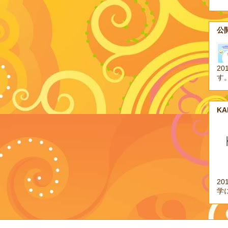
公開
20
す
K
2
学