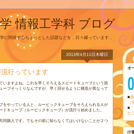
学 情報工学科 ブログ
学に関係するちょっとした話題などを，日々綴っています．
2013年4月11日木曜日
オ
が流行っています
ていますよね。これを早くそろえるスピードキューブという競
ューブそっくりなんですが、早く回せるように構造が異なって
■
過
（
ブをやっている人と、ルービックキューブをそろえられる人が
■
「
ードキューブ（ルービックキューブ）が流行り始めました。
た
共同購入です。でもその前に知らなくてはいけないことが２つ
IT