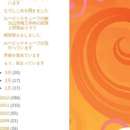
います
なでしこ会を開きました
ルービックキューブの解
法は情報工学科の授業
と関係ありそう
模様替えをしました
ルービックキューブが流
行っています
準備を進めています
もう、始まっています
►
3月
(20)
►
2月
(17)
►
1月
(17)
2012
(286)
2011
(232)
2010
(55)
2009
(21)
2008
(26)