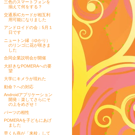
三色のスマートフォンを
揃えて何をする？
交通系ICカードが相互利
用可能になりました
アンドロイドの会：5月１
日です
ニュートン縁（ゆかり）
のリンゴに花が咲きま
した
合同企業説明会が開催
大好きなPOMERAへの要
望
大学にキメラが現れた
勅命？への対応
Androidアプリケーション
開発：楽してさらにそ
の上をめざせ！
パーツの相性
POMERAを子どもにあげ
ました
早くも燕が「来校」して