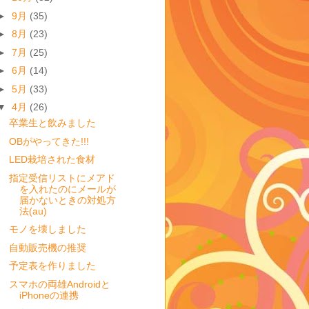
►
9月
(35)
►
8月
(23)
►
7月
(25)
►
6月
(14)
►
5月
(33)
▼
4月
(26)
卒業生と飲みました
OBがやってきた!!!
LED栽培された食材
指定受信リストにメアド
を入れたのにメールが
届かないときの対処方
法(au)
モノを壊しました
自動販売機の推奨
予定表を作りました
スマホの両雄Androidと
iPhoneの連携