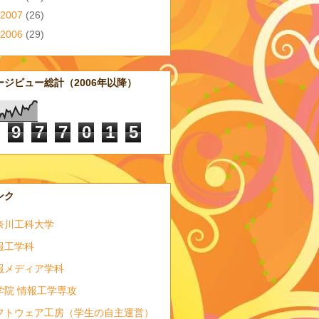
2007
(26)
2006
(29)
ージビュー総計（2006年以降）
9
7
7
0
1
5
ンク
奈川工科大学
報工学科
報メディア学科
学院 情報工学専攻
フトウェア工房（学生の自主運営）