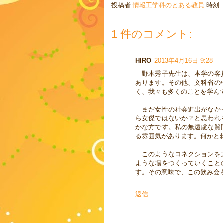
投稿者
情報工学科のとある教員
時刻:
1 件のコメント:
HIRO
2013年4月16日 9:28
野木秀子先生は、本学の客員
あります。その他、文科省の
く、我々も多くのことを学ん
まだ女性の社会進出がなかっ
ら女傑ではないか？と思われ
かな方です。私の無遠慮な質
る雰囲気があります。何かと
このようなコネクションを大
ような場をつくっていくこと
す。その意味で、この飲み会
返信