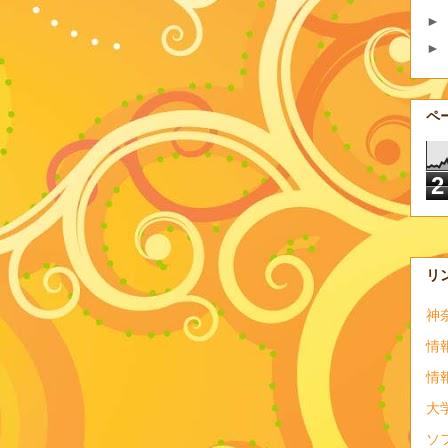
►
►
ペ
2
リ
神
情
情
大
ソ