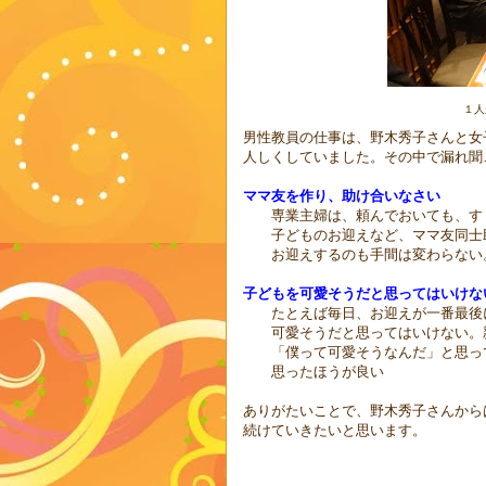
１人
男性教員の仕事は、野木秀子さんと女
人しくしていました。その中で漏れ聞
ママ友を作り、助け合いなさい
専業主婦は、頼んでおいても、すぐ
子どものお迎えなど、ママ友同士助
お迎えするのも手間は変わらない。
子どもを可愛そうだと思ってはいけな
たとえば毎日、お迎えが一番最後に
可愛そうだと思ってはいけない。親
「僕って可愛そうなんだ」と思って
思ったほうが良い
ありがたいことで、野木秀子さんから
続けていきたいと思います。