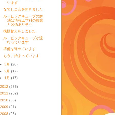
います
なでしこ会を開きました
ルービックキューブの解
法は情報工学科の授業
と関係ありそう
模様替えをしました
ルービックキューブが流
行っています
準備を進めています
もう、始まっています
►
3月
(20)
►
2月
(17)
►
1月
(17)
2012
(286)
2011
(232)
2010
(55)
2009
(21)
2008
(26)