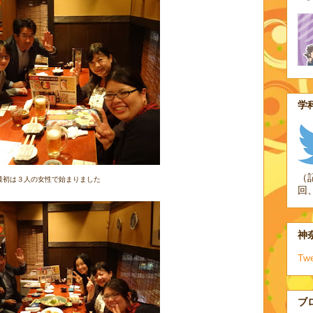
学科
（
最初は３人の女性で始まりました
回
神奈
Tw
ブ