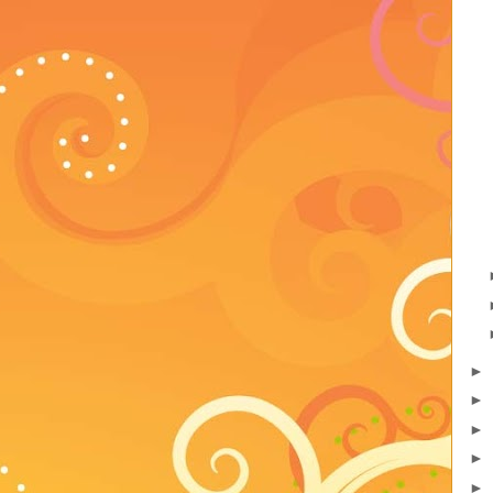
►
►
►
►
►