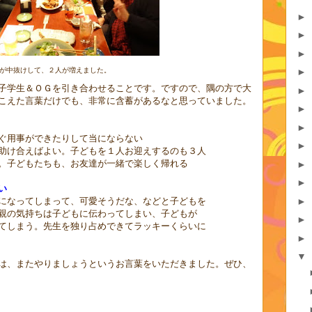
►
►
►
が中抜けして、２人が増えました。
►
子学生＆ＯＧを引き合わせることです。ですので、隅の方で大
►
こえた言葉だけでも、非常に含蓄があるなと思っていました。
►
►
用事ができたりして当にならない
►
け合えばよい。子どもを１人お迎えするのも３人
子どもたちも、お友達が一緒で楽しく帰れる
►
►
い
►
なってしまって、可愛そうだな、などと子どもを
の気持ちは子どもに伝わってしまい、子どもが
►
しまう。先生を独り占めできてラッキーくらいに
►
▼
は、またやりましょうというお言葉をいただきました。ぜひ、