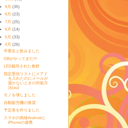
►
9月
(35)
►
8月
(23)
►
7月
(25)
►
6月
(14)
►
5月
(33)
▼
4月
(26)
卒業生と飲みました
OBがやってきた!!!
LED栽培された食材
指定受信リストにメアド
を入れたのにメールが
届かないときの対処方
法(au)
モノを壊しました
自動販売機の推奨
予定表を作りました
スマホの両雄Androidと
iPhoneの連携