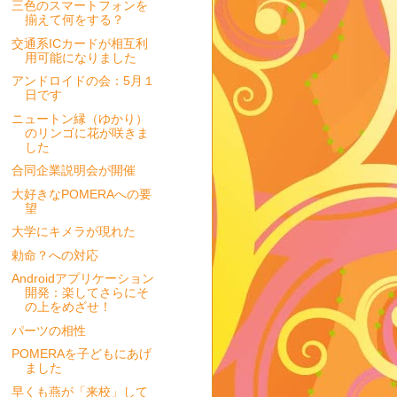
三色のスマートフォンを
揃えて何をする？
交通系ICカードが相互利
用可能になりました
アンドロイドの会：5月１
日です
ニュートン縁（ゆかり）
のリンゴに花が咲きま
した
合同企業説明会が開催
大好きなPOMERAへの要
望
大学にキメラが現れた
勅命？への対応
Androidアプリケーション
開発：楽してさらにそ
の上をめざせ！
パーツの相性
POMERAを子どもにあげ
ました
早くも燕が「来校」して