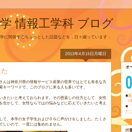
学 情報工学科 ブログ
学に関係するちょっとした話題などを，日々綴っています．
2013年4月15日月曜日
オ
した
さんは神奈川県の情報サービス産業の世界ではとても有名な方
索キーワードで、このブログに来る人も多いです。
■
過
いきたいと考えておられます。その恩返しの仕方として、女性
（
を生かして、女性ならではの悩みなどに応えていきたいと考え
■
「
た
して、本学の女子学生およびＯＧに声がけをしました。たくさ
忙しいので、一度には集めれません。
IT