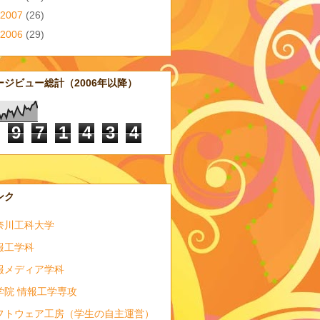
2007
(26)
2006
(29)
ージビュー総計（2006年以降）
9
7
1
4
3
4
ンク
奈川工科大学
報工学科
報メディア学科
学院 情報工学専攻
フトウェア工房（学生の自主運営）