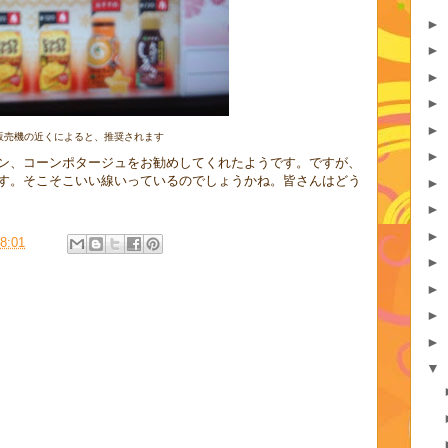
►
►
►
►
►
販売機の近くによると、推奨されます
►
ン、コーンポタージュをお勧めしてくれたようです。ですが、
す。そこそこいい線いっているのでしょうかね。皆さんはどう
►
►
►
8:01
►
►
►
►
▼