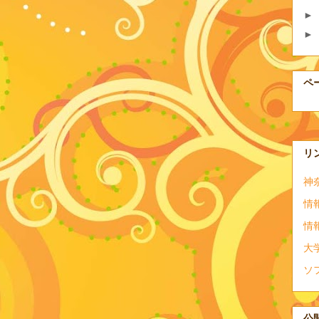
►
►
ペ
リ
神
情
情
大
ソ
公開