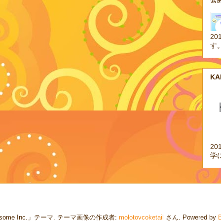
20
す
K
2
学
some Inc.」テーマ. テーマ画像の作成者:
molotovcoketail
さん. Powered by
B