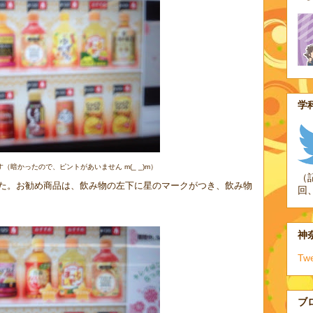
学科
（暗かったので、ピントがあいません m(_ _)m）
（
た。お勧め商品は、飲み物の左下に星のマークがつき、飲み物
回
神奈
Tw
ブ