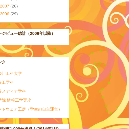
2007
(26)
2006
(29)
ージビュー総計（2006年以降）
ンク
奈川工科大学
報工学科
報メディア学科
学院 情報工学専攻
フトウェア工房（学生の自主運営）
記事1,000号達成！(2014年1月)