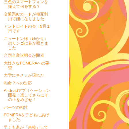
三色のスマートフォンを
揃えて何をする？
交通系ICカードが相互利
用可能になりました
アンドロイドの会：5月１
日です
ニュートン縁（ゆかり）
のリンゴに花が咲きま
した
合同企業説明会が開催
大好きなPOMERAへの要
望
大学にキメラが現れた
勅命？への対応
Androidアプリケーション
開発：楽してさらにそ
の上をめざせ！
パーツの相性
POMERAを子どもにあげ
ました
早くも燕が「来校」して