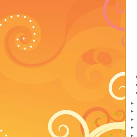
►
►
►
►
►