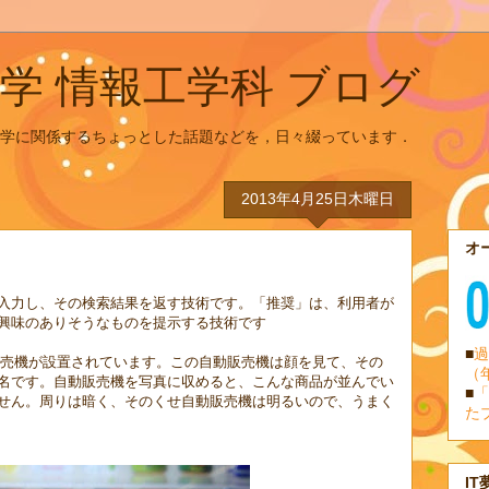
学 情報工学科 ブログ
学に関係するちょっとした話題などを，日々綴っています．
2013年4月25日木曜日
オ
入力し、その検索結果を返す技術です。「推奨」は、利用者が
興味のありそうなものを提示する技術です
■
過
販売機が設置されています。この自動販売機は顔を見て、その
（
名です。自動販売機を写真に収めると、こんな商品が並んでい
■
「
せん。周りは暗く、そのくせ自動販売機は明るいので、うまく
た
IT