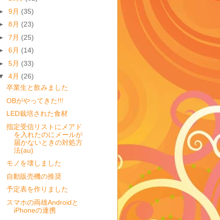
►
9月
(35)
►
8月
(23)
►
7月
(25)
►
6月
(14)
►
5月
(33)
▼
4月
(26)
卒業生と飲みました
OBがやってきた!!!
LED栽培された食材
指定受信リストにメアド
を入れたのにメールが
届かないときの対処方
法(au)
モノを壊しました
自動販売機の推奨
予定表を作りました
スマホの両雄Androidと
iPhoneの連携