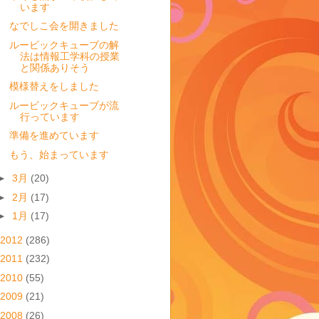
います
なでしこ会を開きました
ルービックキューブの解
法は情報工学科の授業
と関係ありそう
模様替えをしました
ルービックキューブが流
行っています
準備を進めています
もう、始まっています
►
3月
(20)
►
2月
(17)
►
1月
(17)
2012
(286)
2011
(232)
2010
(55)
2009
(21)
2008
(26)