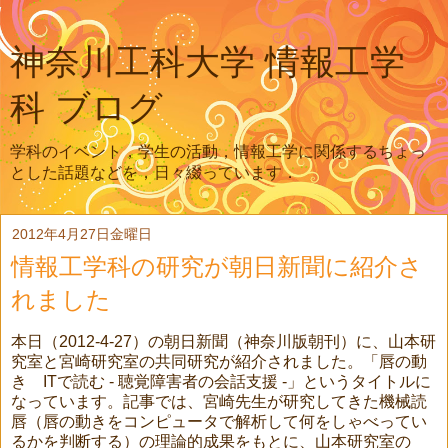
神奈川工科大学 情報工学
科 ブログ
学科のイベント，学生の活動，情報工学に関係するちょっ
とした話題などを，日々綴っています．
2012年4月27日金曜日
情報工学科の研究が朝日新聞に紹介さ
れました
本日（2012-4-27）の朝日新聞（神奈川版朝刊）に、山本研
究室と宮崎研究室の共同研究が紹介されました。「唇の動
き ITで読む - 聴覚障害者の会話支援 -」というタイトルに
なっています。記事では、宮崎先生が研究してきた機械読
唇（唇の動きをコンピュータで解析して何をしゃべってい
るかを判断する）の理論的成果をもとに、山本研究室の