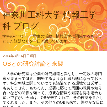
神奈川工科大学 情報工学
科 ブログ
学科のイベント，学生の活動，情報工学に関係するちょっ
とした話題などを，日々綴っています．
2014年3月16日日曜日
OBとの研究討論と来襲
大学の研究室は企業の研究組織と異なり、一定数の専門
家が集まって研究、開発するような組織形態になっておら
ず、特定領域に関していつでも議論できる環境では必ずし
もありません。もちろん、必要に応じて周囲の教員や知り
合いなどの関係を頼って、必要な情報や知識を得る場合も
多いですが。今日は、
OB
が来てくれて、その役割を果たし
てくれました。また、その他？の
OB
も来て、賑やかな日に