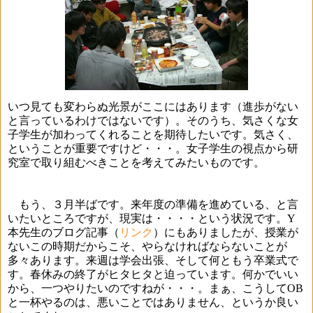
いつ見ても変わらぬ光景がここにはあります（進歩がない
と言っているわけではないです）。そのうち、気さくな女
子学生が加わってくれることを期待したいです。気さく、
ということが重要ですけど・・・。女子学生の視点から研
究室で取り組むべきことを考えてみたいものです。
もう、３月半ばです。来年度の準備を進めている、と言
いたいところですが、現実は・・・・という状況です。
Y
本先生のブログ記事（
リンク
）にもありましたが、授業が
ないこの時期だからこそ、やらなければならないことが
多々あります。来週は学会出張、そして何ともう卒業式で
す。春休みの終了がヒタヒタと迫っています。何かでいい
から、一つやりたいのですねが・・・。まぁ、こうして
OB
と一杯やるのは、悪いことではありません、というか良い