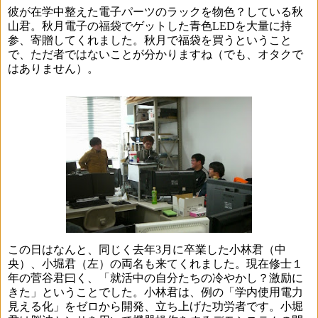
彼が在学中整えた電子パーツのラックを物色？している秋
山君。秋月電子の福袋でゲットした青色
LED
を大量に持
参、寄贈してくれました。秋月で福袋を買うということ
で、ただ者ではないことが分かりますね（でも、オタクで
はありません）。
この日はなんと、同じく去年
3
月に卒業した小林君（中
央）、小堀君（左）の両名も来てくれました。現在修士１
年の菅谷君曰く、「就活中の自分たちの冷やかし？激励に
きた」ということでした。小林君は、例の「学内使用電力
見える化」をゼロから開発、立ち上げた功労者です。小堀